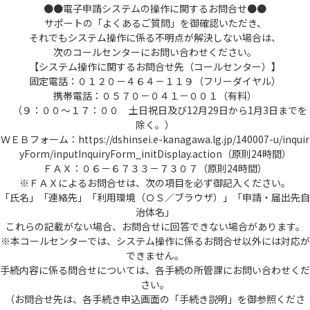
●●電子申請システムの操作に関するお問合せ●●
サポートの「よくあるご質問」を御確認いただき、
それでもシステム操作に係る不明点が解決しない場合は、
次のコールセンターにお問い合わせください。
【システム操作に関するお問合せ先（コールセンター）】
固定電話：０１２０－４６４－１１９（フリーダイヤル）
携帯電話：０５７０－０４１－００１（有料）
（９：００～１７：００ 土日祝日及び12月29日から1月3日までを
除く。）
ＷＥＢフォーム：https://dshinsei.e-kanagawa.lg.jp/140007-u/inquir
yForm/inputInquiryForm_initDisplay.action（原則24時間）
ＦＡＸ：０６－６７３３－７３０７（原則24時間）
※ＦＡＸによるお問合せは、次の項目を必ず御記入ください。
「氏名」「連絡先」「利用環境（ＯＳ／ブラウザ）」「申請・届出先自
治体名」
これらの記載がない場合、お問合せに回答できない場合があります。
※本コールセンターでは、システム操作に係るお問合せ以外には対応が
できません。
手続内容に係る問合せについては、各手続の所管課にお問い合わせくだ
さい。
（お問合せ先は、各手続き申込画面の「手続き説明」を御参照くださ