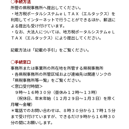
○手続方法
所管の県税事務所へ提出してください。
・地方税ポータルシステムｅＬＴＡＸ（エルタックス）を
利用してインターネットで行うことができるほか、郵送に
よる提出も受け付けています。
・なお、大法人については、地方税ポータルシステムｅＬ
ＴＡＸ（エルタックス）により提出してください。
記載方法は「記載の手引」をご覧ください。
○手続窓口
事務所または事業所の所在地を所管する県税事務所
・各県税事務所の所管区域および連絡先は関連リンクの
「県税事務所等一覧」をご覧ください。
＜窓口受付時間＞
９時～１６時３０分（昼休み１２時～１３時）
（祝休日、年末年始（１２月２９日～１月３日）を除く
月曜～金曜）
＊電話でのお問い合わせは、８時３０分から１７時１５分
まで受け付けていますが、できるだけ９時から１６時３０
分の間にお願いします。