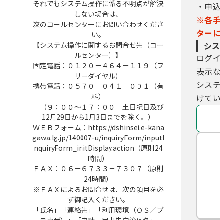
それでもシステム操作に係る不明点が解決
・申
しない場合は、
※各
次のコールセンターにお問い合わせくださ
ター
い。
【システム操作に関するお問合せ先（コー
シス
ルセンター）】
ログ
固定電話：０１２０－４６４－１１９（フ
表示
リーダイヤル）
シス
携帯電話：０５７０－０４１－００１（有
料）
けてい
（９：００～１７：００ 土日祝日及び
12月29日から1月3日までを除く。）
ＷＥＢフォーム：https://dshinsei.e-kana
gawa.lg.jp/140007-u/inquiryForm/inputI
nquiryForm_initDisplay.action（原則24
時間）
ＦＡＸ：０６－６７３３－７３０７（原則
24時間）
※ＦＡＸによるお問合せは、次の項目を必
ず御記入ください。
「氏名」「連絡先」「利用環境（ＯＳ／ブ
ラウザ）」「申請・届出先自治体名」