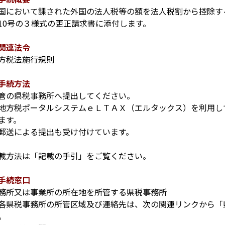
国において課された外国の法人税等の額を法人税割から控除す
10号の３様式の更正請求書に添付します。
関連法令
方税法施行規則
手続方法
管の県税事務所へ提出してください。
地方税ポータルシステムｅＬＴＡＸ（エルタックス）を利用し
ます。
郵送による提出も受け付けています。
載方法は「記載の手引」をご覧ください。
手続窓口
務所又は事業所の所在地を所管する県税事務所
各県税事務所の所管区域及び連絡先は、次の関連リンクから「
。