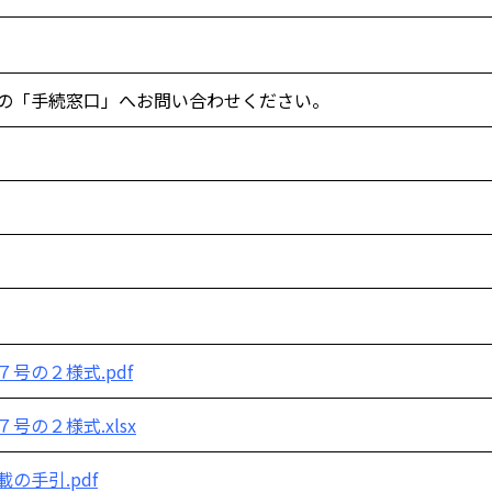
の「手続窓口」へお問い合わせください。
７号の２様式.pdf
７号の２様式.xlsx
載の手引.pdf