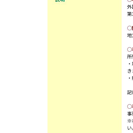
外
第
○
地
○
所
・
き
・
記
○
事
※
い