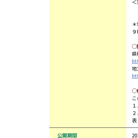
＜
９
（
＊
９
○
県
ht
地
ht
○
こ
１
２
表
公開期間
2