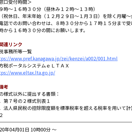
窓口受付時間＞
時～１６時３０分（昼休み１２時～１３時）
祝休日、年末年始（１２月２９日～１月３日）を除く月曜～
電話でのお問い合わせは、８時３０分から１７時１５分まで受
時から１６時３０分の間にお願いします。
関連リンク
税事務所等一覧
tps://www.pref.kanagawa.jp/zei/kenzei/a002/001.html
方税ポータルシステムｅＬＴＡＸ
tps://www.eltax.lta.go.jp/
備考
の様式以外に提出する書類：
．第７号の２様式別表１
．法人県民税の控除限度額を標準税率を超える税率を用いて計
２
020年04月01日 10時00分 ～