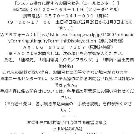
【システム操作に関するお問合せ先（コールセンター）】
固定電話：０１２０－４６４－１１９（フリーダイヤル）
携帯電話：０５７０－０４１－００１（有料）
（９：００～１７：００ 土日祝日及び12月29日から1月3日までを
除く。）
ＷＥＢフォーム：https://dshinsei.e-kanagawa.lg.jp/140007-u/inquir
yForm/inputInquiryForm_initDisplay.action（原則24時間）
ＦＡＸ：０６－６７３３－７３０７（原則24時間）
※ＦＡＸによるお問合せは、次の項目を必ず御記入ください。
「氏名」「連絡先」「利用環境（ＯＳ／ブラウザ）」「申請・届出先自
治体名」
これらの記載がない場合、お問合せに回答できない場合があります。
※本コールセンターでは、システム操作に係るお問合せ以外には対応が
できません。
手続内容に係る問合せについては、各手続の所管課にお問い合わせくだ
さい。
（お問合せ先は、各手続き申込画面の「手続き説明」を御参照くださ
い。）
――――――――――――――――――――――――――――――――――――――――――――――――――
神奈川県市町村電子自治体共同運営協議会
(e-KANAGAWA)