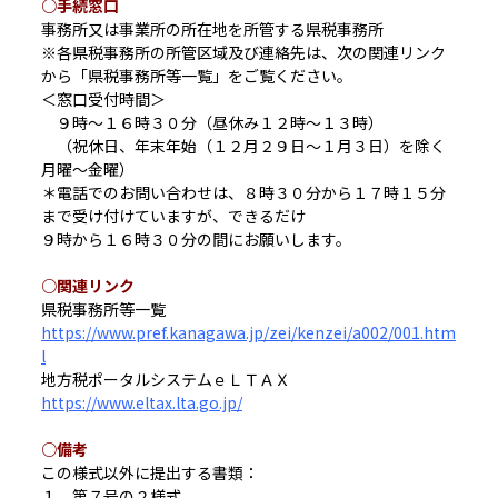
○手続窓口
事務所又は事業所の所在地を所管する県税事務所
※各県税事務所の所管区域及び連絡先は、次の関連リンク
から「県税事務所等一覧」をご覧ください。
＜窓口受付時間＞
９時～１６時３０分（昼休み１２時～１３時）
（祝休日、年末年始（１２月２９日～１月３日）を除く
月曜～金曜）
＊電話でのお問い合わせは、８時３０分から１７時１５分
まで受け付けていますが、できるだけ
９時から１６時３０分の間にお願いします。
○関連リンク
県税事務所等一覧
https://www.pref.kanagawa.jp/zei/kenzei/a002/001.htm
l
地方税ポータルシステムｅＬＴＡＸ
https://www.eltax.lta.go.jp/
○備考
この様式以外に提出する書類：
１．第７号の２様式