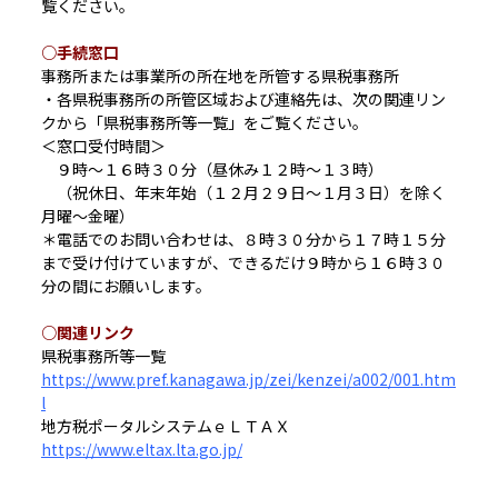
覧ください。
○手続窓口
事務所または事業所の所在地を所管する県税事務所
・各県税事務所の所管区域および連絡先は、次の関連リン
クから「県税事務所等一覧」をご覧ください。
＜窓口受付時間＞
９時～１６時３０分（昼休み１２時～１３時）
（祝休日、年末年始（１２月２９日～１月３日）を除く
月曜～金曜）
＊電話でのお問い合わせは、８時３０分から１７時１５分
まで受け付けていますが、できるだけ９時から１６時３０
分の間にお願いします。
○関連リンク
県税事務所等一覧
https://www.pref.kanagawa.jp/zei/kenzei/a002/001.htm
l
地方税ポータルシステムｅＬＴＡＸ
https://www.eltax.lta.go.jp/