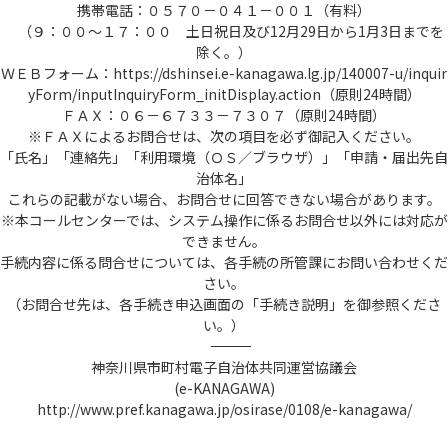
携帯電話：０５７０－０４１－００１（有料）
（９：００～１７：００ 土日祝日及び12月29日から1月3日までを
除く。）
ＷＥＢフォーム：https://dshinsei.e-kanagawa.lg.jp/140007-u/inquir
yForm/inputInquiryForm_initDisplay.action（原則24時間）
ＦＡＸ：０６－６７３３－７３０７（原則24時間）
※ＦＡＸによるお問合せは、次の項目を必ず御記入ください。
「氏名」「連絡先」「利用環境（ＯＳ／ブラウザ）」「申請・届出先自
治体名」
これらの記載がない場合、お問合せに回答できない場合があります。
※本コールセンターでは、システム操作に係るお問合せ以外には対応が
できません。
手続内容に係る問合せについては、各手続の所管課にお問い合わせくだ
さい。
（お問合せ先は、各手続き申込画面の「手続き説明」を御参照くださ
い。）
――――――――――――――――――――――――――――――――――――――――――――――――――
神奈川県市町村電子自治体共同運営協議会
(e-KANAGAWA)
http://www.pref.kanagawa.jp/osirase/0108/e-kanagawa/