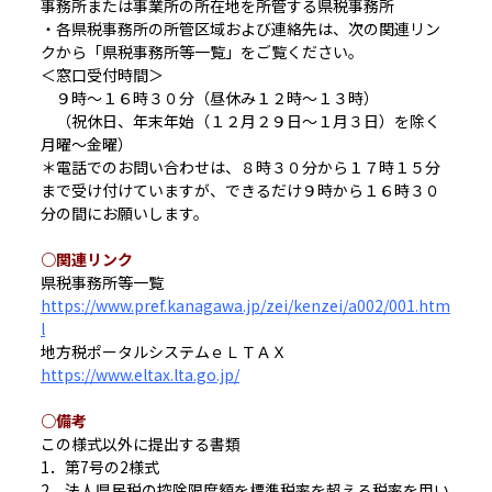
事務所または事業所の所在地を所管する県税事務所
・各県税事務所の所管区域および連絡先は、次の関連リン
クから「県税事務所等一覧」をご覧ください。
＜窓口受付時間＞
９時～１６時３０分（昼休み１２時～１３時）
（祝休日、年末年始（１２月２９日～１月３日）を除く
月曜～金曜）
＊電話でのお問い合わせは、８時３０分から１７時１５分
まで受け付けていますが、できるだけ９時から１６時３０
分の間にお願いします。
○関連リンク
県税事務所等一覧
https://www.pref.kanagawa.jp/zei/kenzei/a002/001.htm
l
地方税ポータルシステムｅＬＴＡＸ
https://www.eltax.lta.go.jp/
○備考
この様式以外に提出する書類
1．第7号の2様式
2．法人県民税の控除限度額を標準税率を超える税率を用い