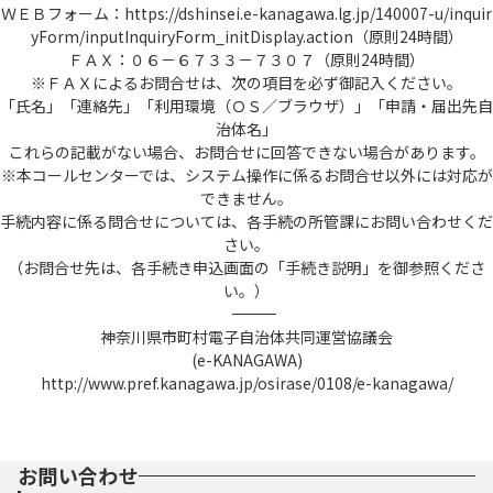
ＷＥＢフォーム：https://dshinsei.e-kanagawa.lg.jp/140007-u/inquir
yForm/inputInquiryForm_initDisplay.action（原則24時間）
ＦＡＸ：０６－６７３３－７３０７（原則24時間）
※ＦＡＸによるお問合せは、次の項目を必ず御記入ください。
「氏名」「連絡先」「利用環境（ＯＳ／ブラウザ）」「申請・届出先自
治体名」
これらの記載がない場合、お問合せに回答できない場合があります。
※本コールセンターでは、システム操作に係るお問合せ以外には対応が
できません。
手続内容に係る問合せについては、各手続の所管課にお問い合わせくだ
さい。
（お問合せ先は、各手続き申込画面の「手続き説明」を御参照くださ
い。）
――――――――――――――――――――――――――――――――――――――――――――――――――
神奈川県市町村電子自治体共同運営協議会
(e-KANAGAWA)
http://www.pref.kanagawa.jp/osirase/0108/e-kanagawa/
お問い合わせ