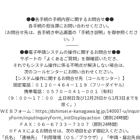
●●各手続の手続内容に関するお問合せ●●
各手続の担当課にお問い合わせください。
（お問合せ先は、各手続き申込画面の「手続き説明」を御参照くださ
い。）
――――――――――――――――――――――――――――――――――――――――――――――――――
●●電子申請システムの操作に関するお問合せ●●
サポートの「よくあるご質問」を御確認いただき、
それでもシステム操作に係る不明点が解決しない場合は、
次のコールセンターにお問い合わせください。
【システム操作に関するお問合せ先（コールセンター）】
固定電話：０１２０－４６４－１１９（フリーダイヤル）
携帯電話：０５７０－０４１－００１（有料）
（９：００～１７：００ 土日祝日及び12月29日から1月3日までを
除く。）
ＷＥＢフォーム：https://dshinsei.e-kanagawa.lg.jp/140007-u/inquir
yForm/inputInquiryForm_initDisplay.action（原則24時間）
ＦＡＸ：０６－６７３３－７３０７（原則24時間）
※ＦＡＸによるお問合せは、次の項目を必ず御記入ください。
「氏名」「連絡先」「利用環境（ＯＳ／ブラウザ）」「申請・届出先自