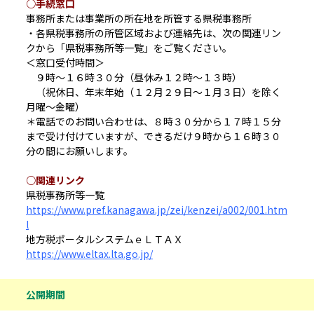
○手続窓口
事務所または事業所の所在地を所管する県税事務所
・各県税事務所の所管区域および連絡先は、次の関連リン
クから「県税事務所等一覧」をご覧ください。
＜窓口受付時間＞
９時～１６時３０分（昼休み１２時～１３時）
（祝休日、年末年始（１２月２９日～１月３日）を除く
月曜～金曜）
＊電話でのお問い合わせは、８時３０分から１７時１５分
まで受け付けていますが、できるだけ９時から１６時３０
分の間にお願いします。
○関連リンク
県税事務所等一覧
https://www.pref.kanagawa.jp/zei/kenzei/a002/001.htm
l
地方税ポータルシステムｅＬＴＡＸ
https://www.eltax.lta.go.jp/
公開期間