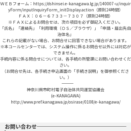
ＷＥＢフォーム：https://dshinsei.e-kanagawa.lg.jp/140007-u/inquir
yForm/inputInquiryForm_initDisplay.action（原則24時間）
ＦＡＸ：０６－６７３３－７３０７（原則24時間）
※ＦＡＸによるお問合せは、次の項目を必ず御記入ください。
「氏名」「連絡先」「利用環境（ＯＳ／ブラウザ）」「申請・届出先自
治体名」
これらの記載がない場合、お問合せに回答できない場合があります。
※本コールセンターでは、システム操作に係るお問合せ以外には対応が
できません。
手続内容に係る問合せについては、各手続の所管課にお問い合わせくだ
さい。
（お問合せ先は、各手続き申込画面の「手続き説明」を御参照くださ
い。）
――――――――――――――――――――――――――――――――――――――――――――――――――
神奈川県市町村電子自治体共同運営協議会
(e-KANAGAWA)
http://www.pref.kanagawa.jp/osirase/0108/e-kanagawa/
お問い合わせ