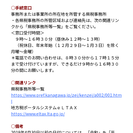
○手続窓口
事務所または事業所の所在地を所管する県税事務所
・各県税事務所の所管区域および連絡先は、次の関連リン
クから「県税事務所等一覧」をご覧ください。
＜窓口受付時間＞
９時～１６時３０分（昼休み１２時～１３時）
（祝休日、年末年始（１２月２９日～１月３日）を除く
月曜～金曜）
＊電話でのお問い合わせは、８時３０分から１７時１５分
まで受け付けていますが、できるだけ９時から１６時３０
分の間にお願いします。
○関連リンク
県税事務所等一覧
https://www.pref.kanagawa.jp/zei/kenzei/a002/001.htm
l
地方税ポータルシステムｅＬＴＡＸ
https://www.eltax.lta.go.jp/
○備考
2019年4月30日以前の日付については、「令和」を「平