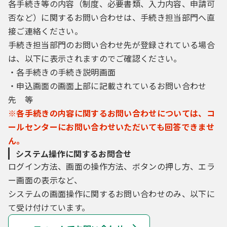
各手続き等の内容（制度、必要書類、入力内容、申請可
ータ関西が提供する商用サービスを利用して
否など）に関するお問い合わせは、手続き担当部門へ直
います。
接ご連絡ください。
（利用規約の同意）
手続き担当部門のお問い合わせ先が登録されている場合
第３条 本システムを利用して電子申請を行
は、以下に表示されますのでご確認ください。
うためには、本規約に同意していただく必要
・各手続きの手続き説明画面
があり、本規約に同意することができない場
・申込画面の画面上部に記載されているお問い合わせ
合は、本システムをご利用いただくことはで
きません。なお、本システムを利用された方
先 等
は、本規約に同意したものとみなします。
※各手続きの内容に関するお問い合わせについては、コ
ールセンターにお問い合わせいただいても回答できませ
（利用者の登録）
第４条 本システムを利用して電子申請を行
ん。
う場合は、利用者たる本人が利用方法に従い
システム操作に関するお問合せ
利用者登録を行うことができるものとしま
ログイン方法、画面の操作方法、ボタンの押し方、エラ
す。なお、この場合利用者が登録したメール
ー画面の表示など、
アドレスへＵＲＬを送信します。利用者は、
メールに記載されているＵＲＬにアクセス
システムの画面操作に関するお問い合わせのみ、以下に
し、必要な事項を本システムに入力し本登録
て受け付けています。
を行います。