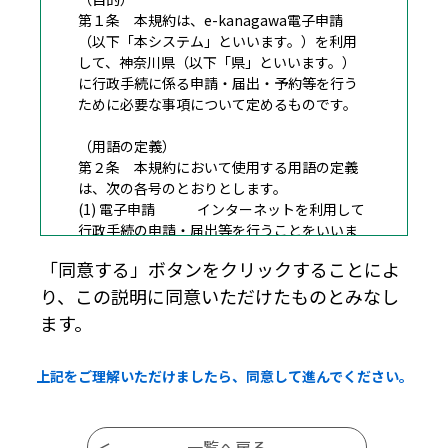
第１条 本規約は、e-kanagawa電子申請
（以下「本システム」といいます。）を利用
して、神奈川県（以下「県」といいます。）
に行政手続に係る申請・届出・予約等を行う
ために必要な事項について定めるものです。
（用語の定義）
第２条 本規約において使用する用語の定義
は、次の各号のとおりとします。
(1) 電子申請 インターネットを利用して
行政手続の申請・届出等を行うことをいいま
す。
「同意する」ボタンをクリックすることによ
(2) 申請データ 本システムを利用して電子
り、この説明に同意いただけたものとみなし
申請した申請内容（添付書類を含む。）をい
います。
ます。
(3) 利用者 本システムを利用する個
人、法人又は団体をいいます。
上記をご理解いただけましたら、同意して進んでください。
(4) 利用者ＩＤ 利用者が本システムを利用
するために登録するメールアドレスをいいま
す。
(5) 整理番号 利用者の電子申請が本シス