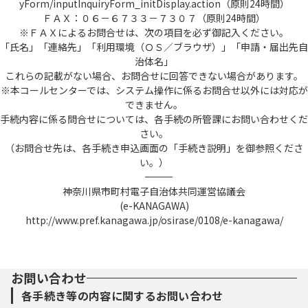
yForm/inputInquiryForm_initDisplay.action（原則24時間）
した際に発行する番号をいいます。
ＦＡＸ：０６－６７３３－７３０７（原則24時間）
(12) 個人情報 本システムにおいて取り扱
※ＦＡＸによるお問合せは、次の項目を必ず御記入ください。
う個人に関する情報(氏名、生年月日など特定
「氏名」「連絡先」「利用環境（ＯＳ／ブラウザ）」「申請・届出先自
の個人を識別できるものをいいます。)をいい
治体名」
ます。ただし、法人又は団体に関して記録さ
これらの記載がない場合、お問合せに回答できない場合があります。
れた情報に含まれる当該法人又は団体の役員
※本コールセンターでは、システム操作に係るお問合せ以外には対応が
に関する情報及び事業を営む個人の当該事業
できません。
に関する情報を除きます。
手続内容に係る問合せについては、各手続の所管課にお問い合わせくだ
(13) ＷＥＢ面談 本システムと連携する外部
さい。
サービスを利用し、インターネットを通じて
（お問合せ先は、各手続き申込画面の「手続き説明」を御参照くださ
実施する面談をいいます。なお、利用する外
い。）
部サービスはTeamsとします。
――――――――――――――――――――――――――――――――――――――――――――――――――
(14) 利用者情報 利用者が、本システムを利
神奈川県市町村電子自治体共同運営協議会
用するために登録する情報をいい、利用者Ｉ
(e-KANAGAWA)
Ｄ及びパスワードを含みます。
http://www.pref.kanagawa.jp/osirase/0108/e-kanagawa/
(15) コールセンター 利用者からの本システ
ム利用上の問い合わせの受付及び回答を行う
機関をいいます。
(16) サービス提供事業者 本システムのサー
お問い合わせ
ビス提供をしている株式会社ＮＴＴデータ関
西をいいます。
各手続き等の内容に関するお問い合わせ
※e-kanagawa電子申請は株式会社ＮＴＴデ