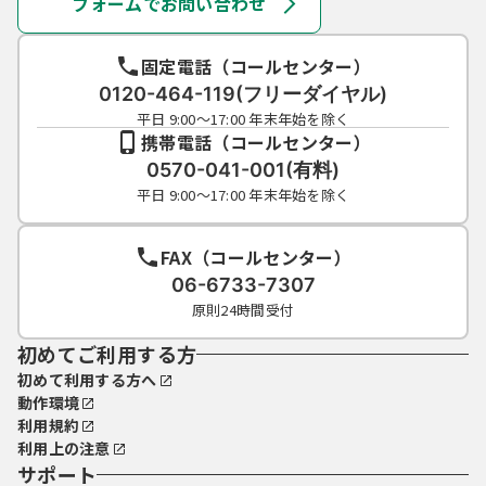
フォームでお問い合わせ
（ＧビズＩＤとの連携）
第４条の２ 本システムでは、ＧビズＩＤに
よりログインして、電子申請を行うことがで
固定電話（コールセンター）
きます。
0120-464-119(フリーダイヤル)
２ ＧビズＩＤによりログインする場合は、
平日 9:00～17:00 年末年始を除く
ＧビズＩＤに登録された利用者情報を取得し
携帯電話（コールセンター）
て本システムでも使用します。
0570-041-001(有料)
３ 本システムでは、手続により利用できる
平日 9:00～17:00 年末年始を除く
ＧビズＩＤアカウントの種別を限定すること
があります。
FAX（コールセンター）
（個人情報等の重要情報の保護）
06-6733-7307
第５条 県は、本システムにより利用者から
取得した個人情報については、個人情報の保
原則24時間受付
護に関する法律（平成15年法律第57号）に基
初めてご利用する方
づいた保護及び適正管理を行います。また、
取得した個人情報は、法令の要請に基づくも
初めて利用する方へ
のを除き、目的外の利用及び第三者への提供
動作環境
は行いません。
利用規約
２ 県は、本システムを利用してＷＥＢ面談
利用上の注意
を実施する場合は、個人情報等の重要情報を
サポート