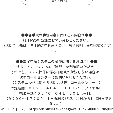
テムに到達した際に発行される番号をいいま
す。
(6) 予約番号 利用者が本システムで面談
等の予約を行った際に発行される番号をいい
ます。
(7) パスワード 利用者ＩＤ、整理番号及び
●●各手続の手続内容に関するお問合せ●●
予約番号を使用する際のセキュリティ確保を
各手続の担当課にお問い合わせください。
目的として、利用者が管理する暗証符号をい
（お問合せ先は、各手続き申込画面の「手続き説明」を御参照くださ
います。
い。）
(8) ＧビズＩＤ デジタル庁が提供する法
――――――――――――――――――――――――――――――――――――――――――――――――――
人・個人事業主向けの共通認証システムをい
●●電子申請システムの操作に関するお問合せ●●
います。
サポートの「よくあるご質問」を御確認いただき、
(9) ＧビズＩＤアカウント ＧビズＩＤサービ
それでもシステム操作に係る不明点が解決しない場合は、
スにおいて提供されるGビズIDエントリー、G
次のコールセンターにお問い合わせください。
ビズIDプライム及びGビズIDメンバーの３種別
【システム操作に関するお問合せ先（コールセンター）】
のアカウントをいいます。
固定電話：０１２０－４６４－１１９（フリーダイヤル）
(10) 電子納付 スマホ決済、インターネッ
携帯電話：０５７０－０４１－００１（有料）
トバンキング及びクレジットカード等を利用
（９：００～１７：００ 土日祝日及び12月29日から1月3日までを
して手数料等を納付することをいいます。
除く。）
(11) 納付番号 電子納付が必要な電子申請
ＷＥＢフォーム：https://dshinsei.e-kanagawa.lg.jp/140007-u/inquir
を、本システムが受け付け、納付金額が確定