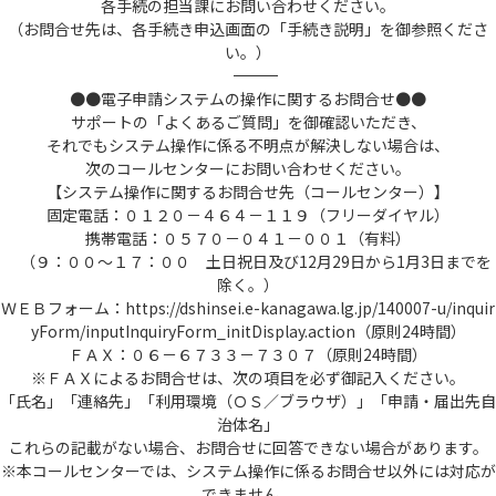
各手続の担当課にお問い合わせください。
（お問合せ先は、各手続き申込画面の「手続き説明」を御参照くださ
い。）
――――――――――――――――――――――――――――――――――――――――――――――――――
●●電子申請システムの操作に関するお問合せ●●
サポートの「よくあるご質問」を御確認いただき、
それでもシステム操作に係る不明点が解決しない場合は、
次のコールセンターにお問い合わせください。
【システム操作に関するお問合せ先（コールセンター）】
固定電話：０１２０－４６４－１１９（フリーダイヤル）
携帯電話：０５７０－０４１－００１（有料）
（９：００～１７：００ 土日祝日及び12月29日から1月3日までを
除く。）
ＷＥＢフォーム：https://dshinsei.e-kanagawa.lg.jp/140007-u/inquir
yForm/inputInquiryForm_initDisplay.action（原則24時間）
ＦＡＸ：０６－６７３３－７３０７（原則24時間）
※ＦＡＸによるお問合せは、次の項目を必ず御記入ください。
「氏名」「連絡先」「利用環境（ＯＳ／ブラウザ）」「申請・届出先自
治体名」
これらの記載がない場合、お問合せに回答できない場合があります。
※本コールセンターでは、システム操作に係るお問合せ以外には対応が
できません。