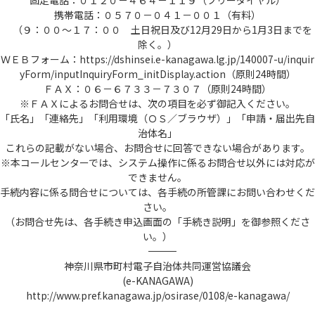
固定電話：０１２０－４６４－１１９（フリーダイヤル）
携帯電話：０５７０－０４１－００１（有料）
（９：００～１７：００ 土日祝日及び12月29日から1月3日までを
除く。）
ＷＥＢフォーム：https://dshinsei.e-kanagawa.lg.jp/140007-u/inquir
yForm/inputInquiryForm_initDisplay.action（原則24時間）
ＦＡＸ：０６－６７３３－７３０７（原則24時間）
※ＦＡＸによるお問合せは、次の項目を必ず御記入ください。
「氏名」「連絡先」「利用環境（ＯＳ／ブラウザ）」「申請・届出先自
治体名」
これらの記載がない場合、お問合せに回答できない場合があります。
※本コールセンターでは、システム操作に係るお問合せ以外には対応が
できません。
手続内容に係る問合せについては、各手続の所管課にお問い合わせくだ
さい。
（お問合せ先は、各手続き申込画面の「手続き説明」を御参照くださ
い。）
――――――――――――――――――――――――――――――――――――――――――――――――――
神奈川県市町村電子自治体共同運営協議会
(e-KANAGAWA)
http://www.pref.kanagawa.jp/osirase/0108/e-kanagawa/