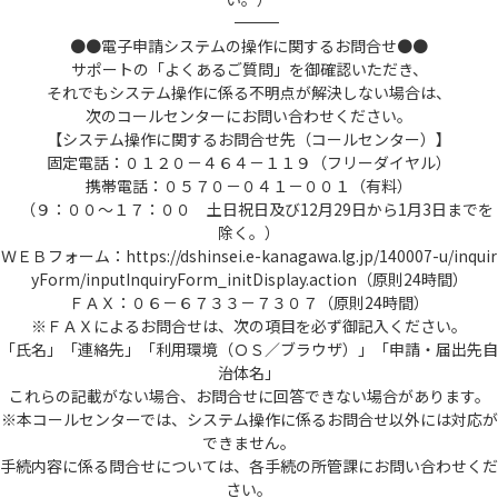
――――――――――――――――――――――――――――――――――――――――――――――――――
●●電子申請システムの操作に関するお問合せ●●
サポートの「よくあるご質問」を御確認いただき、
それでもシステム操作に係る不明点が解決しない場合は、
次のコールセンターにお問い合わせください。
【システム操作に関するお問合せ先（コールセンター）】
固定電話：０１２０－４６４－１１９（フリーダイヤル）
携帯電話：０５７０－０４１－００１（有料）
（９：００～１７：００ 土日祝日及び12月29日から1月3日までを
除く。）
ＷＥＢフォーム：https://dshinsei.e-kanagawa.lg.jp/140007-u/inquir
yForm/inputInquiryForm_initDisplay.action（原則24時間）
ＦＡＸ：０６－６７３３－７３０７（原則24時間）
※ＦＡＸによるお問合せは、次の項目を必ず御記入ください。
「氏名」「連絡先」「利用環境（ＯＳ／ブラウザ）」「申請・届出先自
治体名」
これらの記載がない場合、お問合せに回答できない場合があります。
※本コールセンターでは、システム操作に係るお問合せ以外には対応が
できません。
手続内容に係る問合せについては、各手続の所管課にお問い合わせくだ
さい。