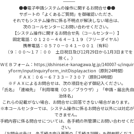
――――――――――――――――――――――――――――――――――――――――――――――――――
●●電子申請システムの操作に関するお問合せ●●
サポートの「よくあるご質問」を御確認いただき、
それでもシステム操作に係る不明点が解決しない場合は、
次のコールセンターにお問い合わせください。
【システム操作に関するお問合せ先（コールセンター）】
固定電話：０１２０－４６４－１１９（フリーダイヤル）
携帯電話：０５７０－０４１－００１（有料）
（９：００～１７：００ 土日祝日及び12月29日から1月3日までを
除く。）
ＷＥＢフォーム：https://dshinsei.e-kanagawa.lg.jp/140007-u/inquir
yForm/inputInquiryForm_initDisplay.action（原則24時間）
ＦＡＸ：０６－６７３３－７３０７（原則24時間）
※ＦＡＸによるお問合せは、次の項目を必ず御記入ください。
「氏名」「連絡先」「利用環境（ＯＳ／ブラウザ）」「申請・届出先自
治体名」
これらの記載がない場合、お問合せに回答できない場合があります。
※本コールセンターでは、システム操作に係るお問合せ以外には対応が
できません。
手続内容に係る問合せについては、各手続の所管課にお問い合わせくだ
さい。
（お問合せ先は、各手続き申込画面の「手続き説明」を御参照くださ