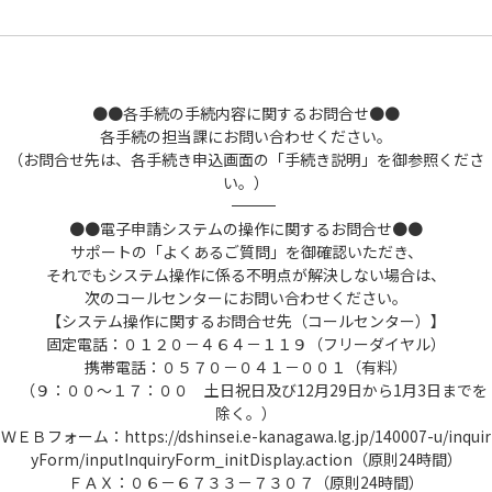
●●各手続の手続内容に関するお問合せ●●
各手続の担当課にお問い合わせください。
（お問合せ先は、各手続き申込画面の「手続き説明」を御参照くださ
い。）
――――――――――――――――――――――――――――――――――――――――――――――――――
●●電子申請システムの操作に関するお問合せ●●
サポートの「よくあるご質問」を御確認いただき、
それでもシステム操作に係る不明点が解決しない場合は、
次のコールセンターにお問い合わせください。
【システム操作に関するお問合せ先（コールセンター）】
固定電話：０１２０－４６４－１１９（フリーダイヤル）
携帯電話：０５７０－０４１－００１（有料）
（９：００～１７：００ 土日祝日及び12月29日から1月3日までを
除く。）
ＷＥＢフォーム：https://dshinsei.e-kanagawa.lg.jp/140007-u/inquir
yForm/inputInquiryForm_initDisplay.action（原則24時間）
ＦＡＸ：０６－６７３３－７３０７（原則24時間）