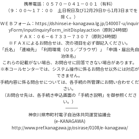
携帯電話：０５７０－０４１－００１（有料）
（９：００～１７：００ 土日祝日及び12月29日から1月3日までを
除く。）
ＷＥＢフォーム：https://dshinsei.e-kanagawa.lg.jp/140007-u/inquir
yForm/inputInquiryForm_initDisplay.action（原則24時間）
ＦＡＸ：０６－６７３３－７３０７（原則24時間）
※ＦＡＸによるお問合せは、次の項目を必ず御記入ください。
「氏名」「連絡先」「利用環境（ＯＳ／ブラウザ）」「申請・届出先自
治体名」
これらの記載がない場合、お問合せに回答できない場合があります。
※本コールセンターでは、システム操作に係るお問合せ以外には対応が
できません。
手続内容に係る問合せについては、各手続の所管課にお問い合わせくだ
さい。
（お問合せ先は、各手続き申込画面の「手続き説明」を御参照くださ
い。）
――――――――――――――――――――――――――――――――――――――――――――――――――
神奈川県市町村電子自治体共同運営協議会
(e-KANAGAWA)
http://www.pref.kanagawa.jp/osirase/0108/e-kanagawa/