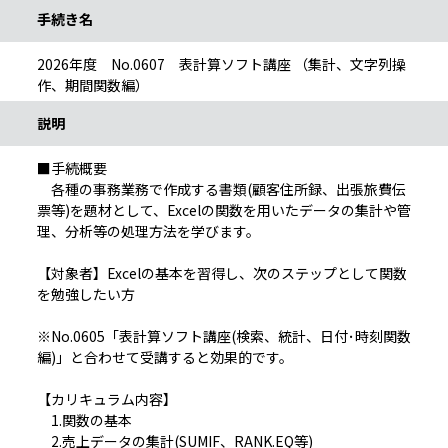
手続き名
2026年度 No.0607 表計算ソフト講座 （集計、文字列操
作、期間関数編）
説明
■手続概要
各種の事務業務で作成する書類(顧客住所録、出張旅費伝
票等)を題材として、Excelの関数を用いたデータの集計や管
理、分析等の処理方法を学びます。
【対象者】Excelの基本を習得し、次のステップとして関数
を勉強したい方
※No.0605「表計算ソフト講座(検索、統計、日付･時刻関数
編)」と合わせて受講すると効果的です。
【カリキュラム内容】
1.関数の基本
2.売上データの集計(SUMIF、RANK.EQ等)