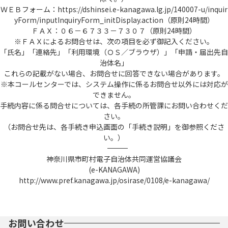
ＷＥＢフォーム：https://dshinsei.e-kanagawa.lg.jp/140007-u/inquir
yForm/inputInquiryForm_initDisplay.action（原則24時間）
ＦＡＸ：０６－６７３３－７３０７（原則24時間）
※ＦＡＸによるお問合せは、次の項目を必ず御記入ください。
「氏名」「連絡先」「利用環境（ＯＳ／ブラウザ）」「申請・届出先自
治体名」
これらの記載がない場合、お問合せに回答できない場合があります。
※本コールセンターでは、システム操作に係るお問合せ以外には対応が
できません。
手続内容に係る問合せについては、各手続の所管課にお問い合わせくだ
さい。
（お問合せ先は、各手続き申込画面の「手続き説明」を御参照くださ
い。）
――――――――――――――――――――――――――――――――――――――――――――――――――
神奈川県市町村電子自治体共同運営協議会
(e-KANAGAWA)
http://www.pref.kanagawa.jp/osirase/0108/e-kanagawa/
お問い合わせ