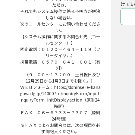
けてい
ただき、
それでもシステム操作に係る不明点が解決
しない場合は、
次のコールセンターにお問い合わせくださ
い。
【システム操作に関するお問合せ先（コー
ルセンター）】
固定電話：０１２０－４６４－１１９（フ
リーダイヤル）
携帯電話：０５７０－０４１－００１（有
料）
（９：００～１７：００ 土日祝日及び
12月29日から1月3日までを除く。）
ＷＥＢフォーム：https://dshinsei.e-kana
gawa.lg.jp/140007-u/inquiryForm/inputI
nquiryForm_initDisplay.action（原則24
時間）
ＦＡＸ：０６－６７３３－７３０７（原則
24時間）
※ＦＡＸによるお問合せは、次の項目を必
ず御記入ください。