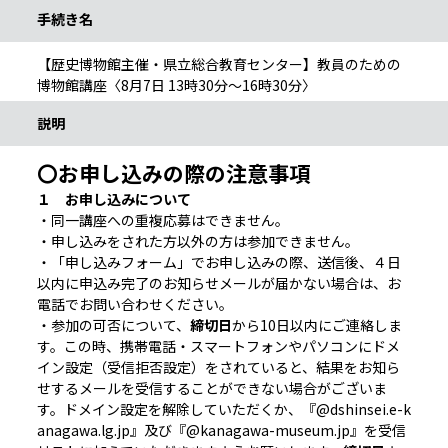
手続き名
【歴史博物館主催・県立総合教育センター】教員のための
博物館講座〈8月7日 13時30分～16時30分〉
説明
〇お申し込みの際の注意事項
１ お申し込みについて
・同一講座への重複応募はできません。
・申し込みをされた方以外の方は参加できません。
・「申し込みフォーム」でお申し込みの際、送信後、４日
以内に申込み完了のお知らせメールが届かない場合は、お
電話でお問い合わせください。
・参加の可否について、
締切日
から10日以内にご連絡しま
す。この時、携帯電話・スマートフォンやパソコンにドメ
イン設定（受信拒否設定）をされていると、結果をお知ら
せするメールを受信することができない場合がございま
す。ドメイン設定を解除していただくか、『@dshinsei.e-k
anagawa.lg.jp』及び『@kanagawa-museum.jp』を受信