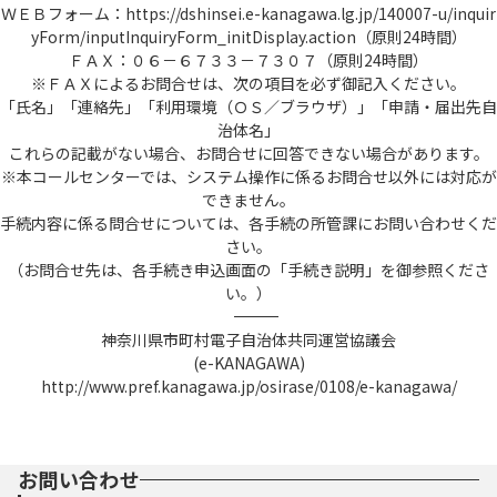
ＷＥＢフォーム：https://dshinsei.e-kanagawa.lg.jp/140007-u/inquir
yForm/inputInquiryForm_initDisplay.action（原則24時間）
ＦＡＸ：０６－６７３３－７３０７（原則24時間）
※ＦＡＸによるお問合せは、次の項目を必ず御記入ください。
「氏名」「連絡先」「利用環境（ＯＳ／ブラウザ）」「申請・届出先自
治体名」
これらの記載がない場合、お問合せに回答できない場合があります。
※本コールセンターでは、システム操作に係るお問合せ以外には対応が
できません。
手続内容に係る問合せについては、各手続の所管課にお問い合わせくだ
さい。
（お問合せ先は、各手続き申込画面の「手続き説明」を御参照くださ
い。）
――――――――――――――――――――――――――――――――――――――――――――――――――
神奈川県市町村電子自治体共同運営協議会
(e-KANAGAWA)
http://www.pref.kanagawa.jp/osirase/0108/e-kanagawa/
お問い合わせ