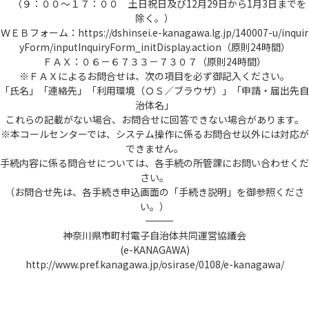
（９：００～１７：００ 土日祝日及び12月29日から1月3日までを
除く。）
ＷＥＢフォーム：https://dshinsei.e-kanagawa.lg.jp/140007-u/inquir
yForm/inputInquiryForm_initDisplay.action（原則24時間）
ＦＡＸ：０６－６７３３－７３０７（原則24時間）
※ＦＡＸによるお問合せは、次の項目を必ず御記入ください。
「氏名」「連絡先」「利用環境（ＯＳ／ブラウザ）」「申請・届出先自
治体名」
これらの記載がない場合、お問合せに回答できない場合があります。
※本コールセンターでは、システム操作に係るお問合せ以外には対応が
できません。
手続内容に係る問合せについては、各手続の所管課にお問い合わせくだ
さい。
（お問合せ先は、各手続き申込画面の「手続き説明」を御参照くださ
い。）
――――――――――――――――――――――――――――――――――――――――――――――――――
神奈川県市町村電子自治体共同運営協議会
(e-KANAGAWA)
http://www.pref.kanagawa.jp/osirase/0108/e-kanagawa/