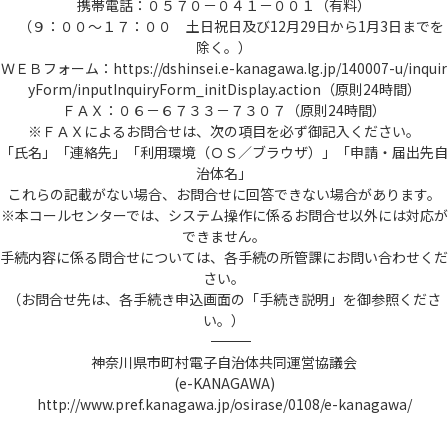
携帯電話：０５７０－０４１－００１（有料）
（９：００～１７：００ 土日祝日及び12月29日から1月3日までを
除く。）
ＷＥＢフォーム：https://dshinsei.e-kanagawa.lg.jp/140007-u/inquir
yForm/inputInquiryForm_initDisplay.action（原則24時間）
ＦＡＸ：０６－６７３３－７３０７（原則24時間）
※ＦＡＸによるお問合せは、次の項目を必ず御記入ください。
「氏名」「連絡先」「利用環境（ＯＳ／ブラウザ）」「申請・届出先自
治体名」
これらの記載がない場合、お問合せに回答できない場合があります。
※本コールセンターでは、システム操作に係るお問合せ以外には対応が
できません。
手続内容に係る問合せについては、各手続の所管課にお問い合わせくだ
さい。
（お問合せ先は、各手続き申込画面の「手続き説明」を御参照くださ
い。）
――――――――――――――――――――――――――――――――――――――――――――――――――
神奈川県市町村電子自治体共同運営協議会
(e-KANAGAWA)
http://www.pref.kanagawa.jp/osirase/0108/e-kanagawa/