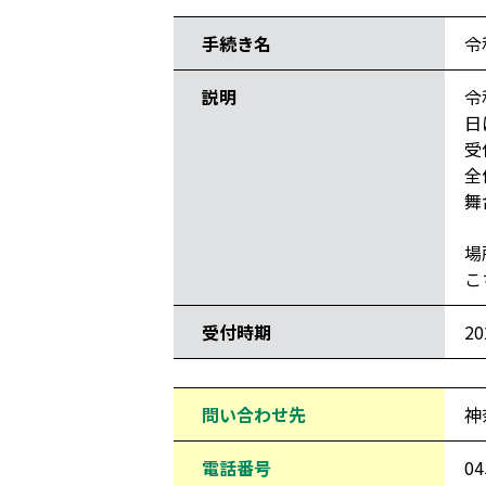
手続き名
令
説明
令
日
受
全
舞
場
こ
受付時期
2
問い合わせ先
神
電話番号
04