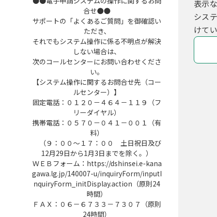
●●電子申請システムの操作に関するお問
表示
合せ●●
シス
サポートの「よくあるご質問」を御確認い
けてい
ただき、
それでもシステム操作に係る不明点が解決
しない場合は、
次のコールセンターにお問い合わせくださ
い。
【システム操作に関するお問合せ先（コー
ルセンター）】
固定電話：０１２０－４６４－１１９（フ
リーダイヤル）
携帯電話：０５７０－０４１－００１（有
料）
（９：００～１７：００ 土日祝日及び
12月29日から1月3日までを除く。）
ＷＥＢフォーム：https://dshinsei.e-kana
gawa.lg.jp/140007-u/inquiryForm/inputI
nquiryForm_initDisplay.action（原則24
時間）
ＦＡＸ：０６－６７３３－７３０７（原則
24時間）