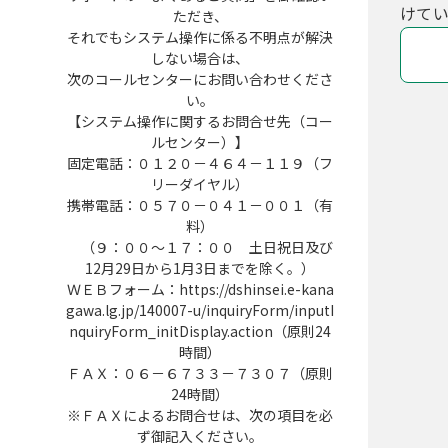
けてい
ただき、
それでもシステム操作に係る不明点が解決
しない場合は、
次のコールセンターにお問い合わせくださ
い。
【システム操作に関するお問合せ先（コー
ルセンター）】
固定電話：０１２０－４６４－１１９（フ
リーダイヤル）
携帯電話：０５７０－０４１－００１（有
料）
（９：００～１７：００ 土日祝日及び
12月29日から1月3日までを除く。）
ＷＥＢフォーム：https://dshinsei.e-kana
gawa.lg.jp/140007-u/inquiryForm/inputI
nquiryForm_initDisplay.action（原則24
時間）
ＦＡＸ：０６－６７３３－７３０７（原則
24時間）
※ＦＡＸによるお問合せは、次の項目を必
ず御記入ください。