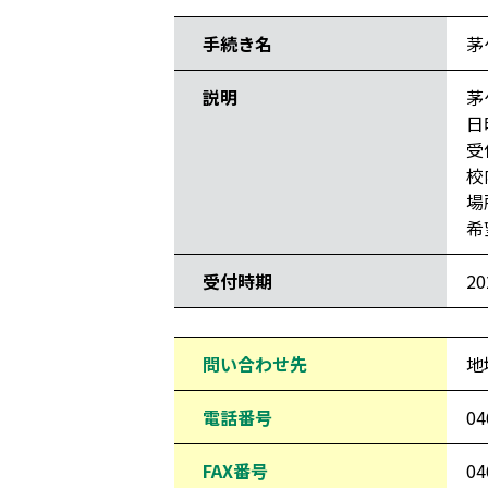
手続き名
茅
説明
茅
日
受
校
場
希
受付時期
2
問い合わせ先
地
電話番号
04
FAX番号
04