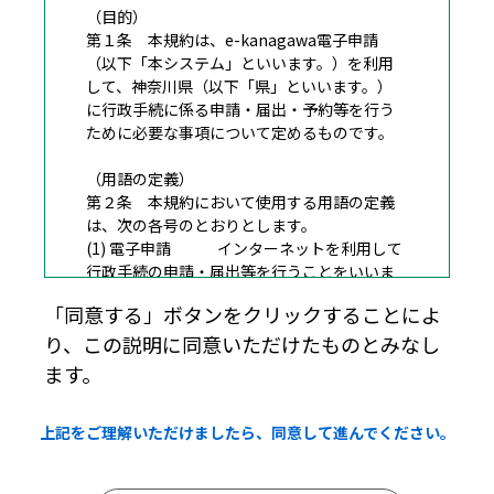
（目的）
第１条 本規約は、e-kanagawa電子申請
（以下「本システム」といいます。）を利用
して、神奈川県（以下「県」といいます。）
に行政手続に係る申請・届出・予約等を行う
ために必要な事項について定めるものです。
（用語の定義）
第２条 本規約において使用する用語の定義
は、次の各号のとおりとします。
(1) 電子申請 インターネットを利用して
行政手続の申請・届出等を行うことをいいま
す。
「同意する」ボタンをクリックすることによ
(2) 申請データ 本システムを利用して電子
り、この説明に同意いただけたものとみなし
申請した申請内容（添付書類を含む。）をい
います。
ます。
(3) 利用者 本システムを利用する個
人、法人又は団体をいいます。
上記をご理解いただけましたら、同意して進んでください。
(4) 利用者ＩＤ 利用者が本システムを利用
するために登録するメールアドレスをいいま
す。