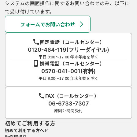
システムの画面操作に関するお問い合わせのみ、以下に
（ＧビズＩＤとの連携）
て受け付けています。
第４条の２ 本システムでは、ＧビズＩＤに
よりログインして、電子申請を行うことがで
フォームでお問い合わせ
きます。
２ ＧビズＩＤによりログインする場合は、
ＧビズＩＤに登録された利用者情報を取得し
固定電話（コールセンター）
て本システムでも使用します。
0120-464-119(フリーダイヤル)
３ 本システムでは、手続により利用できる
平日 9:00～17:00 年末年始を除く
ＧビズＩＤアカウントの種別を限定すること
携帯電話（コールセンター）
があります。
0570-041-001(有料)
平日 9:00～17:00 年末年始を除く
（個人情報等の重要情報の保護）
第５条 県は、本システムにより利用者から
取得した個人情報については、個人情報の保
FAX（コールセンター）
護に関する法律（平成15年法律第57号）に基
06-6733-7307
づいた保護及び適正管理を行います。また、
原則24時間受付
取得した個人情報は、法令の要請に基づくも
のを除き、目的外の利用及び第三者への提供
初めてご利用する方
は行いません。
初めて利用する方へ
２ 県は、本システムを利用してＷＥＢ面談
動作環境