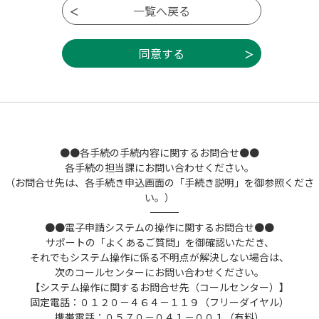
(5) 整理番号 利用者の電子申請が本シス
テムに到達した際に発行される番号をいいま
す。
(6) 予約番号 利用者が本システムで面談
等の予約を行った際に発行される番号をいい
ます。
(7) パスワード 利用者ＩＤ、整理番号及び
予約番号を使用する際のセキュリティ確保を
目的として、利用者が管理する暗証符号をい
います。
●●各手続の手続内容に関するお問合せ●●
(8) ＧビズＩＤ デジタル庁が提供する法
各手続の担当課にお問い合わせください。
人・個人事業主向けの共通認証システムをい
（お問合せ先は、各手続き申込画面の「手続き説明」を御参照くださ
います。
い。）
(9) ＧビズＩＤアカウント ＧビズＩＤサービ
――――――――――――――――――――――――――――――――――――――――――――――――――
スにおいて提供されるGビズIDエントリー、G
●●電子申請システムの操作に関するお問合せ●●
ビズIDプライム及びGビズIDメンバーの３種別
サポートの「よくあるご質問」を御確認いただき、
のアカウントをいいます。
それでもシステム操作に係る不明点が解決しない場合は、
(10) 電子納付 スマホ決済、インターネッ
次のコールセンターにお問い合わせください。
トバンキング及びクレジットカード等を利用
【システム操作に関するお問合せ先（コールセンター）】
して手数料等を納付することをいいます。
固定電話：０１２０－４６４－１１９（フリーダイヤル）
(11) 納付番号 電子納付が必要な電子申請
携帯電話：０５７０－０４１－００１（有料）