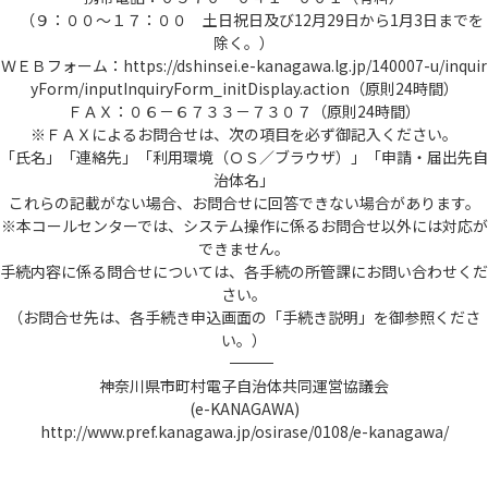
を、本システムが受け付け、納付金額が確定
（９：００～１７：００ 土日祝日及び12月29日から1月3日までを
した際に発行する番号をいいます。
除く。）
(12) 個人情報 本システムにおいて取り扱
ＷＥＢフォーム：https://dshinsei.e-kanagawa.lg.jp/140007-u/inquir
う個人に関する情報(氏名、生年月日など特定
yForm/inputInquiryForm_initDisplay.action（原則24時間）
の個人を識別できるものをいいます。)をいい
ＦＡＸ：０６－６７３３－７３０７（原則24時間）
ます。ただし、法人又は団体に関して記録さ
※ＦＡＸによるお問合せは、次の項目を必ず御記入ください。
れた情報に含まれる当該法人又は団体の役員
「氏名」「連絡先」「利用環境（ＯＳ／ブラウザ）」「申請・届出先自
に関する情報及び事業を営む個人の当該事業
治体名」
に関する情報を除きます。
これらの記載がない場合、お問合せに回答できない場合があります。
(13) ＷＥＢ面談 本システムと連携する外部
※本コールセンターでは、システム操作に係るお問合せ以外には対応が
サービスを利用し、インターネットを通じて
できません。
実施する面談をいいます。なお、利用する外
手続内容に係る問合せについては、各手続の所管課にお問い合わせくだ
部サービスはTeamsとします。
さい。
(14) 利用者情報 利用者が、本システムを利
（お問合せ先は、各手続き申込画面の「手続き説明」を御参照くださ
用するために登録する情報をいい、利用者Ｉ
い。）
Ｄ及びパスワードを含みます。
――――――――――――――――――――――――――――――――――――――――――――――――――
(15) コールセンター 利用者からの本システ
神奈川県市町村電子自治体共同運営協議会
ム利用上の問い合わせの受付及び回答を行う
(e-KANAGAWA)
機関をいいます。
http://www.pref.kanagawa.jp/osirase/0108/e-kanagawa/
(16) サービス提供事業者 本システムのサー
ビス提供をしている株式会社ＮＴＴデータ関
西をいいます。