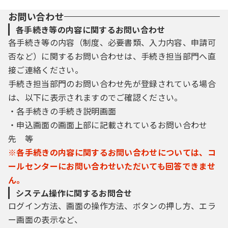
※e-kanagawa電子申請は株式会社ＮＴＴデ
お問い合わせ
ータ関西が提供する商用サービスを利用して
各手続き等の内容に関するお問い合わせ
います。
各手続き等の内容（制度、必要書類、入力内容、申請可
（利用規約の同意）
否など）に関するお問い合わせは、手続き担当部門へ直
第３条 本システムを利用して電子申請を行
接ご連絡ください。
うためには、本規約に同意していただく必要
手続き担当部門のお問い合わせ先が登録されている場合
があり、本規約に同意することができない場
合は、本システムをご利用いただくことはで
は、以下に表示されますのでご確認ください。
きません。なお、本システムを利用された方
・各手続きの手続き説明画面
は、本規約に同意したものとみなします。
・申込画面の画面上部に記載されているお問い合わせ
（利用者の登録）
先 等
第４条 本システムを利用して電子申請を行
※各手続きの内容に関するお問い合わせについては、コ
う場合は、利用者たる本人が利用方法に従い
ールセンターにお問い合わせいただいても回答できませ
利用者登録を行うことができるものとしま
ん。
す。なお、この場合利用者が登録したメール
アドレスへＵＲＬを送信します。利用者は、
システム操作に関するお問合せ
メールに記載されているＵＲＬにアクセス
ログイン方法、画面の操作方法、ボタンの押し方、エラ
し、必要な事項を本システムに入力し本登録
ー画面の表示など、
を行います。