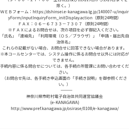
除く。）
ＷＥＢフォーム：https://dshinsei.e-kanagawa.lg.jp/140007-u/inquir
yForm/inputInquiryForm_initDisplay.action（原則24時間）
ＦＡＸ：０６－６７３３－７３０７（原則24時間）
※ＦＡＸによるお問合せは、次の項目を必ず御記入ください。
「氏名」「連絡先」「利用環境（ＯＳ／ブラウザ）」「申請・届出先自
治体名」
これらの記載がない場合、お問合せに回答できない場合があります。
※本コールセンターでは、システム操作に係るお問合せ以外には対応が
できません。
手続内容に係る問合せについては、各手続の所管課にお問い合わせくだ
さい。
（お問合せ先は、各手続き申込画面の「手続き説明」を御参照くださ
い。）
――――――――――――――――――――――――――――――――――――――――――――――――――
神奈川県市町村電子自治体共同運営協議会
(e-KANAGAWA)
http://www.pref.kanagawa.jp/osirase/0108/e-kanagawa/