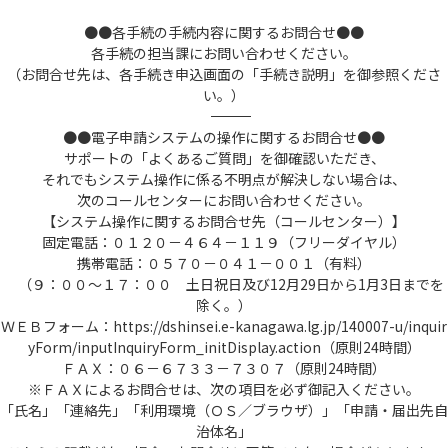
●●各手続の手続内容に関するお問合せ●●
各手続の担当課にお問い合わせください。
（お問合せ先は、各手続き申込画面の「手続き説明」を御参照くださ
い。）
――――――――――――――――――――――――――――――――――――――――――――――――――
●●電子申請システムの操作に関するお問合せ●●
サポートの「よくあるご質問」を御確認いただき、
それでもシステム操作に係る不明点が解決しない場合は、
次のコールセンターにお問い合わせください。
【システム操作に関するお問合せ先（コールセンター）】
固定電話：０１２０－４６４－１１９（フリーダイヤル）
携帯電話：０５７０－０４１－００１（有料）
（９：００～１７：００ 土日祝日及び12月29日から1月3日までを
除く。）
ＷＥＢフォーム：https://dshinsei.e-kanagawa.lg.jp/140007-u/inquir
yForm/inputInquiryForm_initDisplay.action（原則24時間）
ＦＡＸ：０６－６７３３－７３０７（原則24時間）
※ＦＡＸによるお問合せは、次の項目を必ず御記入ください。
「氏名」「連絡先」「利用環境（ＯＳ／ブラウザ）」「申請・届出先自
治体名」