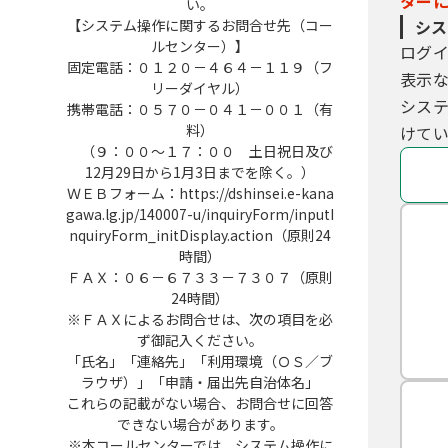
ター
い。
【システム操作に関するお問合せ先（コー
シス
ルセンター）】
ログ
固定電話：０１２０－４６４－１１９（フ
表示
リーダイヤル）
シス
携帯電話：０５７０－０４１－００１（有
料）
けてい
（９：００～１７：００ 土日祝日及び
12月29日から1月3日までを除く。）
ＷＥＢフォーム：https://dshinsei.e-kana
gawa.lg.jp/140007-u/inquiryForm/inputI
nquiryForm_initDisplay.action（原則24
時間）
ＦＡＸ：０６－６７３３－７３０７（原則
24時間）
※ＦＡＸによるお問合せは、次の項目を必
ず御記入ください。
「氏名」「連絡先」「利用環境（ＯＳ／ブ
ラウザ）」「申請・届出先自治体名」
これらの記載がない場合、お問合せに回答
できない場合があります。
※本コールセンターでは、システム操作に