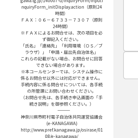
gawa.lg.jp/140007-u/inquiryForm/inputI
nquiryForm_initDisplay.action（原則24
時間）
ＦＡＸ：０６－６７３３－７３０７（原則
24時間）
※ＦＡＸによるお問合せは、次の項目を必
ず御記入ください。
「氏名」「連絡先」「利用環境（ＯＳ／ブ
ラウザ）」「申請・届出先自治体名」
これらの記載がない場合、お問合せに回答
できない場合があります。
※本コールセンターでは、システム操作に
係るお問合せ以外には対応ができません。
手続内容に係る問合せについては、各手続
の所管課にお問い合わせください。
（お問合せ先は、各手続き申込画面の「手
続き説明」を御参照ください。）
――――――――――――――――――――――――――――――――――――――――――――――――――
神奈川県市町村電子自治体共同運営協議会
(e-KANAGAWA)
http://www.pref.kanagawa.jp/osirase/01
08/e-kanagawa/