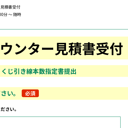
ー見積書受付
00分 ～ 随時
カウンター見積書受付
・くじ引き線本数指定書提出
ださい。
必須
ください。