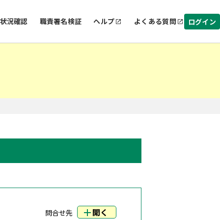
状況確認
職責署名検証
ヘルプ
よくある質問
ログイン
開く
問合せ先