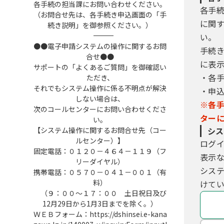
各手続の担当課にお問い合わせください。
各手
（お問合せ先は、各手続き申込画面の「手
に関
続き説明」を御参照ください。）
――――――――――――――――――――――――――――――――――――――――――――――――――
い。
●●電子申請システムの操作に関するお問
手続
合せ●●
に表
サポートの「よくあるご質問」を御確認い
・各
ただき、
それでもシステム操作に係る不明点が解決
・申
しない場合は、
※各
次のコールセンターにお問い合わせくださ
ター
い。
【システム操作に関するお問合せ先（コー
シス
ルセンター）】
ログ
固定電話：０１２０－４６４－１１９（フ
表示
リーダイヤル）
シス
携帯電話：０５７０－０４１－００１（有
料）
けてい
（９：００～１７：００ 土日祝日及び
12月29日から1月3日までを除く。）
ＷＥＢフォーム：https://dshinsei.e-kana