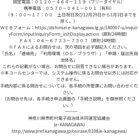
固定電話：０１２０－４６４－１１９（フリーダイヤル）
携帯電話：０５７０－０４１－００１（有料）
（９：００～１７：００ 土日祝日及び12月29日から1月3日までを
除く。）
ＷＥＢフォーム：https://dshinsei.e-kanagawa.lg.jp/140007-u/inquir
yForm/inputInquiryForm_initDisplay.action（原則24時間）
ＦＡＸ：０６－６７３３－７３０７（原則24時間）
※ＦＡＸによるお問合せは、次の項目を必ず御記入ください。
「氏名」「連絡先」「利用環境（ＯＳ／ブラウザ）」「申請・届出先自
治体名」
これらの記載がない場合、お問合せに回答できない場合があります。
※本コールセンターでは、システム操作に係るお問合せ以外には対応が
できません。
手続内容に係る問合せについては、各手続の所管課にお問い合わせくだ
さい。
（お問合せ先は、各手続き申込画面の「手続き説明」を御参照くださ
い。）
――――――――――――――――――――――――――――――――――――――――――――――――――
神奈川県市町村電子自治体共同運営協議会
(e-KANAGAWA)
http://www.pref.kanagawa.jp/osirase/0108/e-kanagawa/