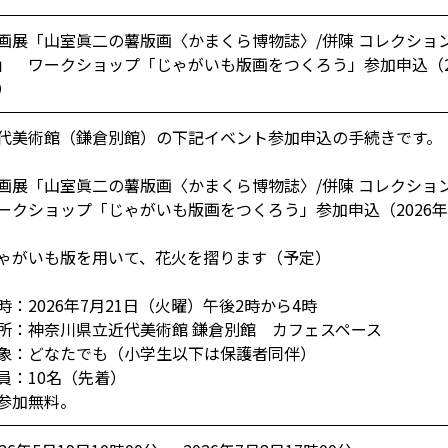
画展「山室眞二の薯版画〈かまくら博物誌〉/併陳 コレクショ
」 ワークショップ「じゃがいも版画をつくろう」参加申込（20
）
代美術館（鎌倉別館）の下記イベント参加申込の手続きです。
画展「山室眞二の薯版画〈かまくら博物誌〉/併陳 コレクショ
ークショップ「じゃがいも版画をつくろう」参加申込（2026年
ゃがいも版を用いて、花火を摺ります（予定）
時：2026年7月21日（火曜）午後2時から4時
所：神奈川県立近代美術館 鎌倉別館 カフェスペース
象：どなたでも（小学生以下は保護者同伴）
員：10名（先着）
参加無料。