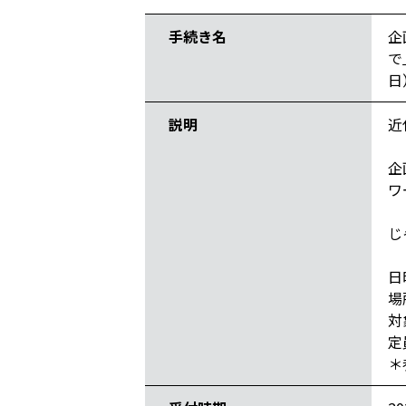
手続き名
企
で
日
説明
近
企
ワ
じ
日
場
対
定
＊