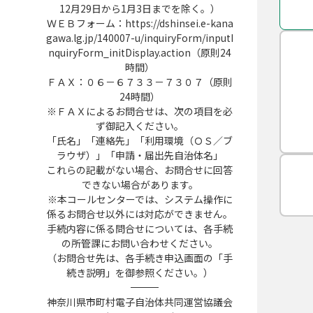
12月29日から1月3日までを除く。）
ＷＥＢフォーム：https://dshinsei.e-kana
gawa.lg.jp/140007-u/inquiryForm/inputI
nquiryForm_initDisplay.action（原則24
時間）
ＦＡＸ：０６－６７３３－７３０７（原則
24時間）
※ＦＡＸによるお問合せは、次の項目を必
ず御記入ください。
「氏名」「連絡先」「利用環境（ＯＳ／ブ
ラウザ）」「申請・届出先自治体名」
これらの記載がない場合、お問合せに回答
できない場合があります。
※本コールセンターでは、システム操作に
係るお問合せ以外には対応ができません。
手続内容に係る問合せについては、各手続
の所管課にお問い合わせください。
（お問合せ先は、各手続き申込画面の「手
続き説明」を御参照ください。）
――――――――――――――――――――――――――――――――――――――――――――――――――
神奈川県市町村電子自治体共同運営協議会