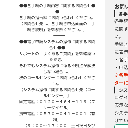
●●各手続の手続内容に関するお問合せ●
お問
●
各手
各手続の担当課にお問い合わせください。
各手
（お問合せ先は、各手続き申込画面の「手
に関
続き説明」を御参照ください。）
――――――――――――――――――――――――――――――――――――――――――――――――――
い。
●●電子申請システムの操作に関するお問
手続
合せ●●
に表
サポートの「よくあるご質問」を御確認い
・各
ただき、
それでもシステム操作に係る不明点が解決
・申
しない場合は、
※各
次のコールセンターにお問い合わせくださ
ター
い。
【システム操作に関するお問合せ先（コー
シス
ルセンター）】
ログ
固定電話：０１２０－４６４－１１９（フ
表示
リーダイヤル）
シス
携帯電話：０５７０－０４１－００１（有
料）
けてい
（９：００～１７：００ 土日祝日及び