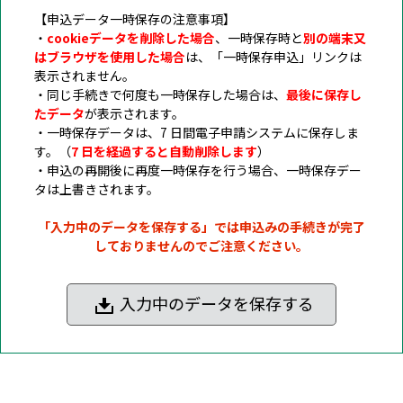
【申込データ一時保存の注意事項】
・
cookieデータを削除した場合
、一時保存時と
別の端末又
はブラウザを使用した場合
は、「一時保存申込」リンクは
表示されません。
・同じ手続きで何度も一時保存した場合は、
最後に保存し
たデータ
が表示されます。
・一時保存データは、7 日間電子申請システムに保存しま
す。（
7 日を経過すると自動削除します
）
・申込の再開後に再度一時保存を行う場合、一時保存デー
タは上書きされます。
「入力中のデータを保存する」では申込みの手続きが完了
しておりませんのでご注意ください。
入力中のデータを保存する