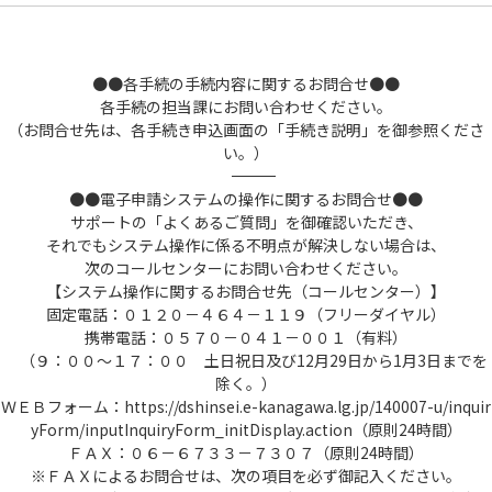
●●各手続の手続内容に関するお問合せ●●
各手続の担当課にお問い合わせください。
（お問合せ先は、各手続き申込画面の「手続き説明」を御参照くださ
い。）
――――――――――――――――――――――――――――――――――――――――――――――――――
●●電子申請システムの操作に関するお問合せ●●
サポートの「よくあるご質問」を御確認いただき、
それでもシステム操作に係る不明点が解決しない場合は、
次のコールセンターにお問い合わせください。
【システム操作に関するお問合せ先（コールセンター）】
固定電話：０１２０－４６４－１１９（フリーダイヤル）
携帯電話：０５７０－０４１－００１（有料）
（９：００～１７：００ 土日祝日及び12月29日から1月3日までを
除く。）
ＷＥＢフォーム：https://dshinsei.e-kanagawa.lg.jp/140007-u/inquir
yForm/inputInquiryForm_initDisplay.action（原則24時間）
ＦＡＸ：０６－６７３３－７３０７（原則24時間）
※ＦＡＸによるお問合せは、次の項目を必ず御記入ください。