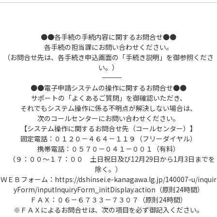
●●各手続の手続内容に関するお問合せ●●
各手続の担当課にお問い合わせください。
（お問合せ先は、各手続き申込画面の「手続き説明」を御参照くださ
い。）
――――――――――――――――――――――――――――――――――――――――――――――――――
●●電子申請システムの操作に関するお問合せ●●
サポートの「よくあるご質問」を御確認いただき、
それでもシステム操作に係る不明点が解決しない場合は、
次のコールセンターにお問い合わせください。
【システム操作に関するお問合せ先（コールセンター）】
固定電話：０１２０－４６４－１１９（フリーダイヤル）
携帯電話：０５７０－０４１－００１（有料）
（９：００～１７：００ 土日祝日及び12月29日から1月3日までを
除く。）
ＷＥＢフォーム：https://dshinsei.e-kanagawa.lg.jp/140007-u/inquir
yForm/inputInquiryForm_initDisplay.action（原則24時間）
ＦＡＸ：０６－６７３３－７３０７（原則24時間）
※ＦＡＸによるお問合せは、次の項目を必ず御記入ください。