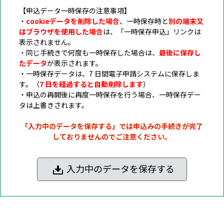
【申込データ一時保存の注意事項】
・
cookieデータを削除した場合
、一時保存時と
別の端末又
はブラウザを使用した場合
は、「一時保存申込」リンクは
表示されません。
・同じ手続きで何度も一時保存した場合は、
最後に保存し
たデータ
が表示されます。
・一時保存データは、7 日間電子申請システムに保存しま
す。（
7 日を経過すると自動削除します
）
・申込の再開後に再度一時保存を行う場合、一時保存デー
タは上書きされます。
「入力中のデータを保存する」では申込みの手続きが完了
しておりませんのでご注意ください。
入力中のデータを保存する