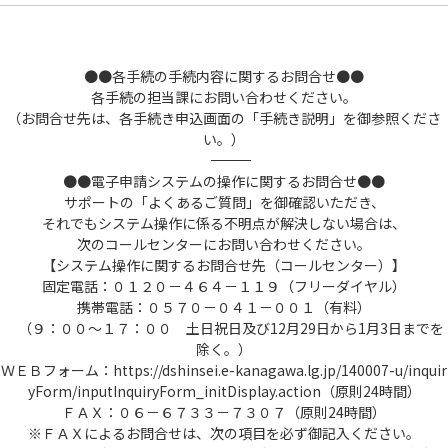
●●各手続の手続内容に関するお問合せ●●
各手続の担当課にお問い合わせください。
（お問合せ先は、各手続き申込画面の「手続き説明」を御参照くださ
い。）
――――――――――――――――――――――――――――――――――――――――――――――――――
●●電子申請システムの操作に関するお問合せ●●
サポートの「よくあるご質問」を御確認いただき、
それでもシステム操作に係る不明点が解決しない場合は、
次のコールセンターにお問い合わせください。
【システム操作に関するお問合せ先（コールセンター）】
固定電話：０１２０－４６４－１１９（フリーダイヤル）
携帯電話：０５７０－０４１－００１（有料）
（９：００～１７：００ 土日祝日及び12月29日から1月3日までを
除く。）
ＷＥＢフォーム：https://dshinsei.e-kanagawa.lg.jp/140007-u/inquir
yForm/inputInquiryForm_initDisplay.action（原則24時間）
ＦＡＸ：０６－６７３３－７３０７（原則24時間）
※ＦＡＸによるお問合せは、次の項目を必ず御記入ください。