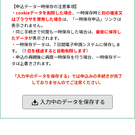
【申込データ一時保存の注意事項】
・
cookieデータを削除した場合
、一時保存時と
別の端末又
はブラウザを使用した場合
は、「一時保存申込」リンクは
表示されません。
・同じ手続きで何度も一時保存した場合は、
最後に保存し
たデータ
が表示されます。
・一時保存データは、7 日間電子申請システムに保存しま
す。（
7 日を経過すると自動削除します
）
・申込の再開後に再度一時保存を行う場合、一時保存デー
タは上書きされます。
「入力中のデータを保存する」では申込みの手続きが完了
しておりませんのでご注意ください。
入力中のデータを保存する