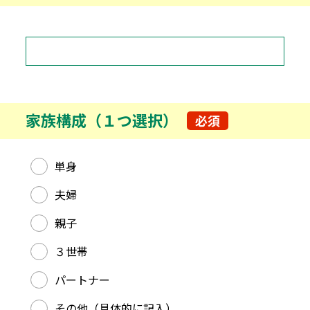
家族構成（１つ選択）
必須
家族構成（１つ選択）
単身
夫婦
親子
３世帯
パートナー
その他（具体的に記入）