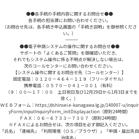
●●各手続の手続内容に関するお問合せ●●
各手続の担当課にお問い合わせください。
（お問合せ先は、各手続き申込画面の「手続き説明」を御参照くださ
い。）
――――――――――――――――――――――――――――――――――――――――――――――――――
●●電子申請システムの操作に関するお問合せ●●
サポートの「よくあるご質問」を御確認いただき、
それでもシステム操作に係る不明点が解決しない場合は、
次のコールセンターにお問い合わせください。
【システム操作に関するお問合せ先（コールセンター）】
固定電話：０１２０－４６４－１１９（フリーダイヤル）
携帯電話：０５７０－０４１－００１（有料）
（９：００～１７：００ 土日祝日及び12月29日から1月3日までを
除く。）
ＷＥＢフォーム：https://dshinsei.e-kanagawa.lg.jp/140007-u/inquir
yForm/inputInquiryForm_initDisplay.action（原則24時間）
ＦＡＸ：０６－６７３３－７３０７（原則24時間）
※ＦＡＸによるお問合せは、次の項目を必ず御記入ください。
「氏名」「連絡先」「利用環境（ＯＳ／ブラウザ）」「申請・届出先自
治体名」