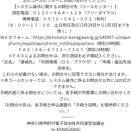
次のコールセンターにお問い合わせください。
【システム操作に関するお問合せ先（コールセンター）】
固定電話：０１２０－４６４－１１９（フリーダイヤル）
携帯電話：０５７０－０４１－００１（有料）
（９：００～１７：００ 土日祝日及び12月29日から1月3日までを
除く。）
ＷＥＢフォーム：https://dshinsei.e-kanagawa.lg.jp/140007-u/inquir
yForm/inputInquiryForm_initDisplay.action（原則24時間）
ＦＡＸ：０６－６７３３－７３０７（原則24時間）
※ＦＡＸによるお問合せは、次の項目を必ず御記入ください。
「氏名」「連絡先」「利用環境（ＯＳ／ブラウザ）」「申請・届出先自
治体名」
これらの記載がない場合、お問合せに回答できない場合があります。
※本コールセンターでは、システム操作に係るお問合せ以外には対応が
できません。
手続内容に係る問合せについては、各手続の所管課にお問い合わせくだ
さい。
（お問合せ先は、各手続き申込画面の「手続き説明」を御参照くださ
い。）
――――――――――――――――――――――――――――――――――――――――――――――――――
神奈川県市町村電子自治体共同運営協議会
(e-KANAGAWA)