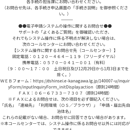
各手続の担当課にお問い合わせください。
（お問合せ先は、各手続き申込画面の「手続き説明」を御参照くださ
い。）
――――――――――――――――――――――――――――――――――――――――――――――――――
●●電子申請システムの操作に関するお問合せ●●
サポートの「よくあるご質問」を御確認いただき、
それでもシステム操作に係る不明点が解決しない場合は、
次のコールセンターにお問い合わせください。
【システム操作に関するお問合せ先（コールセンター）】
固定電話：０１２０－４６４－１１９（フリーダイヤル）
携帯電話：０５７０－０４１－００１（有料）
（９：００～１７：００ 土日祝日及び12月29日から1月3日までを
除く。）
ＷＥＢフォーム：https://dshinsei.e-kanagawa.lg.jp/140007-u/inquir
yForm/inputInquiryForm_initDisplay.action（原則24時間）
ＦＡＸ：０６－６７３３－７３０７（原則24時間）
※ＦＡＸによるお問合せは、次の項目を必ず御記入ください。
「氏名」「連絡先」「利用環境（ＯＳ／ブラウザ）」「申請・届出先自
治体名」
これらの記載がない場合、お問合せに回答できない場合があります。
※本コールセンターでは、システム操作に係るお問合せ以外には対応が
できません。