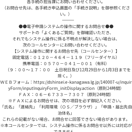
各手続の担当課にお問い合わせください。
（お問合せ先は、各手続き申込画面の「手続き説明」を御参照くださ
い。）
――――――――――――――――――――――――――――――――――――――――――――――――――
●●電子申請システムの操作に関するお問合せ●●
サポートの「よくあるご質問」を御確認いただき、
それでもシステム操作に係る不明点が解決しない場合は、
次のコールセンターにお問い合わせください。
【システム操作に関するお問合せ先（コールセンター）】
固定電話：０１２０－４６４－１１９（フリーダイヤル）
携帯電話：０５７０－０４１－００１（有料）
（９：００～１７：００ 土日祝日及び12月29日から1月3日までを
除く。）
ＷＥＢフォーム：https://dshinsei.e-kanagawa.lg.jp/140007-u/inquir
yForm/inputInquiryForm_initDisplay.action（原則24時間）
ＦＡＸ：０６－６７３３－７３０７（原則24時間）
※ＦＡＸによるお問合せは、次の項目を必ず御記入ください。
「氏名」「連絡先」「利用環境（ＯＳ／ブラウザ）」「申請・届出先自
治体名」
これらの記載がない場合、お問合せに回答できない場合があります。
※本コールセンターでは、システム操作に係るお問合せ以外には対応が
できません。