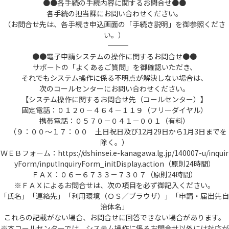
●●各手続の手続内容に関するお問合せ●●
各手続の担当課にお問い合わせください。
（お問合せ先は、各手続き申込画面の「手続き説明」を御参照くださ
い。）
――――――――――――――――――――――――――――――――――――――――――――――――――
●●電子申請システムの操作に関するお問合せ●●
サポートの「よくあるご質問」を御確認いただき、
それでもシステム操作に係る不明点が解決しない場合は、
次のコールセンターにお問い合わせください。
【システム操作に関するお問合せ先（コールセンター）】
固定電話：０１２０－４６４－１１９（フリーダイヤル）
携帯電話：０５７０－０４１－００１（有料）
（９：００～１７：００ 土日祝日及び12月29日から1月3日までを
除く。）
ＷＥＢフォーム：https://dshinsei.e-kanagawa.lg.jp/140007-u/inquir
yForm/inputInquiryForm_initDisplay.action（原則24時間）
ＦＡＸ：０６－６７３３－７３０７（原則24時間）
※ＦＡＸによるお問合せは、次の項目を必ず御記入ください。
「氏名」「連絡先」「利用環境（ＯＳ／ブラウザ）」「申請・届出先自
治体名」
これらの記載がない場合、お問合せに回答できない場合があります。
※本コールセンターでは、システム操作に係るお問合せ以外には対応が