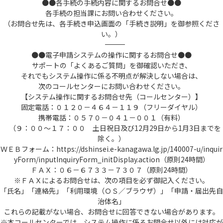
●●各手続の手続内容に関するお問合せ●●
各手続の担当課にお問い合わせください。
（お問合せ先は、各手続き申込画面の「手続き説明」を御参照くださ
い。）
――――――――――――――――――――――――――――――――――――――――――――――――――
●●電子申請システムの操作に関するお問合せ●●
サポートの「よくあるご質問」を御確認いただき、
それでもシステム操作に係る不明点が解決しない場合は、
次のコールセンターにお問い合わせください。
【システム操作に関するお問合せ先（コールセンター）】
固定電話：０１２０－４６４－１１９（フリーダイヤル）
携帯電話：０５７０－０４１－００１（有料）
（９：００～１７：００ 土日祝日及び12月29日から1月3日までを
除く。）
ＷＥＢフォーム：https://dshinsei.e-kanagawa.lg.jp/140007-u/inquir
yForm/inputInquiryForm_initDisplay.action（原則24時間）
ＦＡＸ：０６－６７３３－７３０７（原則24時間）
※ＦＡＸによるお問合せは、次の項目を必ず御記入ください。
「氏名」「連絡先」「利用環境（ＯＳ／ブラウザ）」「申請・届出先自
治体名」
これらの記載がない場合、お問合せに回答できない場合があります。
※本コールセンターでは、システム操作に係るお問合せ以外には対応が