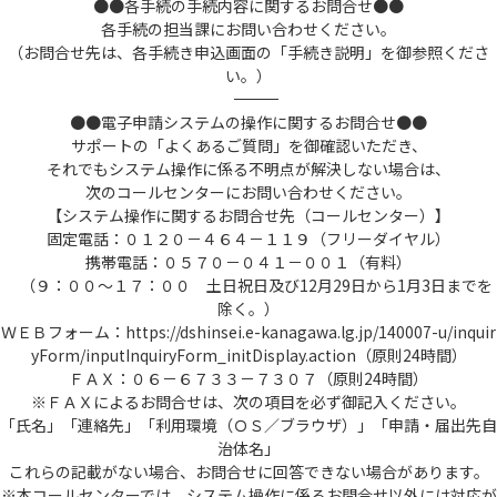
●●各手続の手続内容に関するお問合せ●●
各手続の担当課にお問い合わせください。
（お問合せ先は、各手続き申込画面の「手続き説明」を御参照くださ
い。）
――――――――――――――――――――――――――――――――――――――――――――――――――
●●電子申請システムの操作に関するお問合せ●●
サポートの「よくあるご質問」を御確認いただき、
それでもシステム操作に係る不明点が解決しない場合は、
次のコールセンターにお問い合わせください。
【システム操作に関するお問合せ先（コールセンター）】
固定電話：０１２０－４６４－１１９（フリーダイヤル）
携帯電話：０５７０－０４１－００１（有料）
（９：００～１７：００ 土日祝日及び12月29日から1月3日までを
除く。）
ＷＥＢフォーム：https://dshinsei.e-kanagawa.lg.jp/140007-u/inquir
yForm/inputInquiryForm_initDisplay.action（原則24時間）
ＦＡＸ：０６－６７３３－７３０７（原則24時間）
※ＦＡＸによるお問合せは、次の項目を必ず御記入ください。
「氏名」「連絡先」「利用環境（ＯＳ／ブラウザ）」「申請・届出先自
治体名」
これらの記載がない場合、お問合せに回答できない場合があります。
※本コールセンターでは、システム操作に係るお問合せ以外には対応が