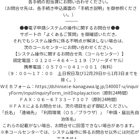
各手続の担当課にお問い合わせください。
（お問合せ先は、各手続き申込画面の「手続き説明」を御参照くださ
い。）
――――――――――――――――――――――――――――――――――――――――――――――――――
●●電子申請システムの操作に関するお問合せ●●
サポートの「よくあるご質問」を御確認いただき、
それでもシステム操作に係る不明点が解決しない場合は、
次のコールセンターにお問い合わせください。
【システム操作に関するお問合せ先（コールセンター）】
固定電話：０１２０－４６４－１１９（フリーダイヤル）
携帯電話：０５７０－０４１－００１（有料）
（９：００～１７：００ 土日祝日及び12月29日から1月3日までを
除く。）
ＷＥＢフォーム：https://dshinsei.e-kanagawa.lg.jp/140007-u/inquir
yForm/inputInquiryForm_initDisplay.action（原則24時間）
ＦＡＸ：０６－６７３３－７３０７（原則24時間）
※ＦＡＸによるお問合せは、次の項目を必ず御記入ください。
「氏名」「連絡先」「利用環境（ＯＳ／ブラウザ）」「申請・届出先自
治体名」
これらの記載がない場合、お問合せに回答できない場合があります。
※本コールセンターでは、システム操作に係るお問合せ以外には対応が
できません。