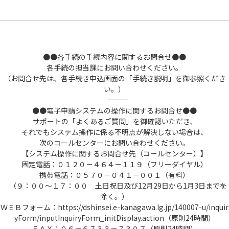
●●各手続の手続内容に関するお問合せ●●
各手続の担当課にお問い合わせください。
（お問合せ先は、各手続き申込画面の「手続き説明」を御参照くださ
い。）
――――――――――――――――――――――――――――――――――――――――――――――――――
●●電子申請システムの操作に関するお問合せ●●
サポートの「よくあるご質問」を御確認いただき、
それでもシステム操作に係る不明点が解決しない場合は、
次のコールセンターにお問い合わせください。
【システム操作に関するお問合せ先（コールセンター）】
固定電話：０１２０－４６４－１１９（フリーダイヤル）
携帯電話：０５７０－０４１－００１（有料）
（９：００～１７：００ 土日祝日及び12月29日から1月3日までを
除く。）
ＷＥＢフォーム：https://dshinsei.e-kanagawa.lg.jp/140007-u/inquir
yForm/inputInquiryForm_initDisplay.action（原則24時間）
ＦＡＸ：０６－６７３３－７３０７（原則24時間）