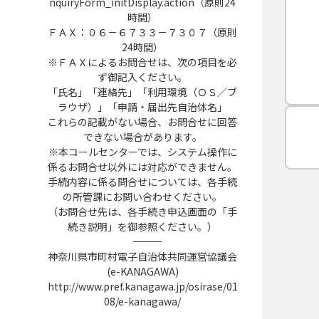
nquiryForm_initDisplay.action（原則24
時間）
ＦＡＸ：０６－６７３３－７３０７（原則
24時間）
※ＦＡＸによるお問合せは、次の項目を必
ず御記入ください。
「氏名」「連絡先」「利用環境（ＯＳ／ブ
ラウザ）」「申請・届出先自治体名」
これらの記載がない場合、お問合せに回答
できない場合があります。
※本コールセンターでは、システム操作に
係るお問合せ以外には対応ができません。
手続内容に係る問合せについては、各手続
の所管課にお問い合わせください。
（お問合せ先は、各手続き申込画面の「手
続き説明」を御参照ください。）
――――――――――――――――――――――――――――――――――――――――――――――――――
神奈川県市町村電子自治体共同運営協議会
(e-KANAGAWA)
http://www.pref.kanagawa.jp/osirase/01
08/e-kanagawa/