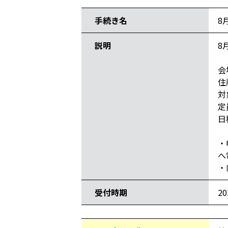
手続き名
8
説明
8
会
住
対
定
日
・
へ
・
受付時期
2