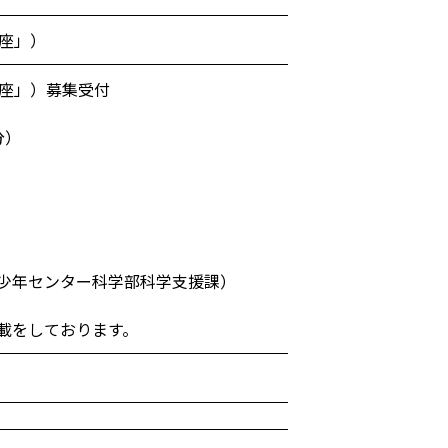
座」）
講座」）募集受付
分）
少年センター科学部科学支援課）
載をしております。