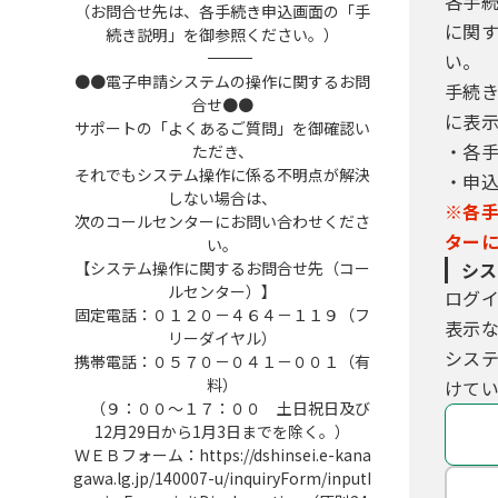
各手
（お問合せ先は、各手続き申込画面の「手
に関
続き説明」を御参照ください。）
――――――――――――――――――――――――――――――――――――――――――――――――――
い。
●●電子申請システムの操作に関するお問
手続
合せ●●
に表
サポートの「よくあるご質問」を御確認い
・各
ただき、
それでもシステム操作に係る不明点が解決
・申
しない場合は、
※各
次のコールセンターにお問い合わせくださ
ター
い。
【システム操作に関するお問合せ先（コー
シス
ルセンター）】
ログ
固定電話：０１２０－４６４－１１９（フ
表示
リーダイヤル）
シス
携帯電話：０５７０－０４１－００１（有
料）
けてい
（９：００～１７：００ 土日祝日及び
12月29日から1月3日までを除く。）
ＷＥＢフォーム：https://dshinsei.e-kana
gawa.lg.jp/140007-u/inquiryForm/inputI