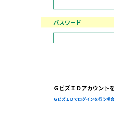
パスワード
ＧビズＩＤアカウント
ＧビズＩＤでログインを行う場