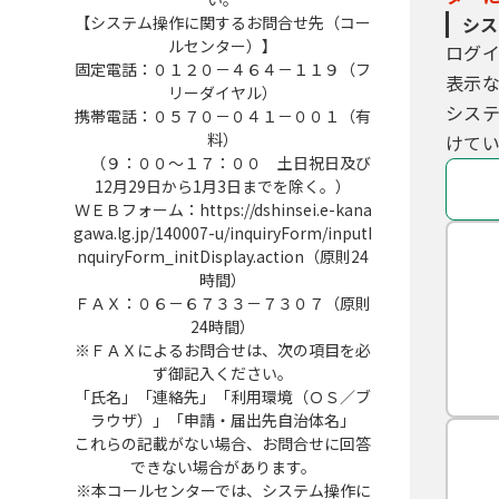
【システム操作に関するお問合せ先（コー
シス
ルセンター）】
ログ
固定電話：０１２０－４６４－１１９（フ
表示
リーダイヤル）
シス
携帯電話：０５７０－０４１－００１（有
料）
けてい
（９：００～１７：００ 土日祝日及び
12月29日から1月3日までを除く。）
ＷＥＢフォーム：https://dshinsei.e-kana
gawa.lg.jp/140007-u/inquiryForm/inputI
nquiryForm_initDisplay.action（原則24
時間）
ＦＡＸ：０６－６７３３－７３０７（原則
24時間）
※ＦＡＸによるお問合せは、次の項目を必
ず御記入ください。
「氏名」「連絡先」「利用環境（ＯＳ／ブ
ラウザ）」「申請・届出先自治体名」
これらの記載がない場合、お問合せに回答
できない場合があります。
※本コールセンターでは、システム操作に