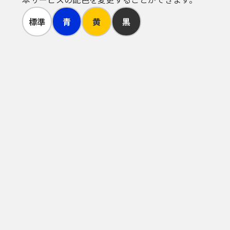
標準
青
黄
黒