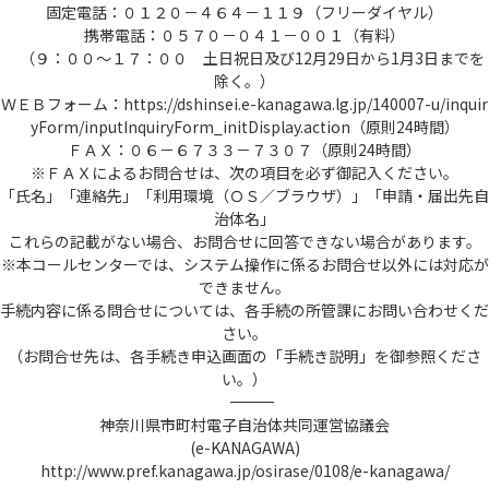
固定電話：０１２０－４６４－１１９（フリーダイヤル）
携帯電話：０５７０－０４１－００１（有料）
（９：００～１７：００ 土日祝日及び12月29日から1月3日までを
除く。）
ＷＥＢフォーム：https://dshinsei.e-kanagawa.lg.jp/140007-u/inquir
yForm/inputInquiryForm_initDisplay.action（原則24時間）
ＦＡＸ：０６－６７３３－７３０７（原則24時間）
※ＦＡＸによるお問合せは、次の項目を必ず御記入ください。
「氏名」「連絡先」「利用環境（ＯＳ／ブラウザ）」「申請・届出先自
治体名」
これらの記載がない場合、お問合せに回答できない場合があります。
※本コールセンターでは、システム操作に係るお問合せ以外には対応が
できません。
手続内容に係る問合せについては、各手続の所管課にお問い合わせくだ
さい。
（お問合せ先は、各手続き申込画面の「手続き説明」を御参照くださ
い。）
――――――――――――――――――――――――――――――――――――――――――――――――――
神奈川県市町村電子自治体共同運営協議会
(e-KANAGAWA)
http://www.pref.kanagawa.jp/osirase/0108/e-kanagawa/