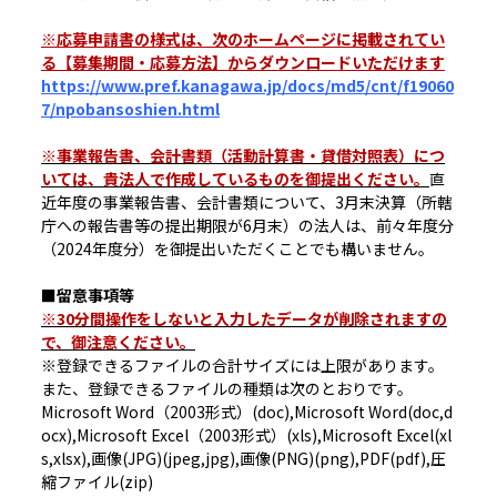
※応募申請書の様式は、次のホームページに掲載されてい
る【募集期間・応募方法】からダウンロードいただけます
https://www.pref.kanagawa.jp/docs/md5/cnt/f19060
7/npobansoshien.html
※事業報告書、会計書類（活動計算書・貸借対照表）につ
いては、貴法人で作成しているものを御提出ください。
直
近年度の事業報告書、会計書類について、3月末決算（所轄
庁への報告書等の提出期限が6月末）の法人は、前々年度分
（2024年度分）を御提出いただくことでも構いません。
■留意事項等
※30分間操作をしないと入力したデータが削除されますの
で、御注意ください。
※登録できるファイルの合計サイズには上限があります。
また、登録できるファイルの種類は次のとおりです。
Microsoft Word（2003形式）(doc),Microsoft Word(doc,d
ocx),Microsoft Excel（2003形式）(xls),Microsoft Excel(xl
s,xlsx),画像(JPG)(jpeg,jpg),画像(PNG)(png),PDF(pdf),圧
縮ファイル(zip)