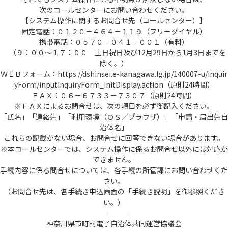
次のコールセンターにお問い合わせください。
【システム操作に関するお問合せ先（コールセンター）】
固定電話：０１２０－４６４－１１９（フリーダイヤル）
携帯電話：０５７０－０４１－００１（有料）
（９：００～１７：００ 土日祝日及び12月29日から1月3日までを
除く。）
ＷＥＢフォーム：https://dshinsei.e-kanagawa.lg.jp/140007-u/inquir
yForm/inputInquiryForm_initDisplay.action（原則24時間）
ＦＡＸ：０６－６７３３－７３０７（原則24時間）
※ＦＡＸによるお問合せは、次の項目を必ず御記入ください。
「氏名」「連絡先」「利用環境（ＯＳ／ブラウザ）」「申請・届出先自
治体名」
これらの記載がない場合、お問合せに回答できない場合があります。
※本コールセンターでは、システム操作に係るお問合せ以外には対応が
できません。
手続内容に係る問合せについては、各手続の所管課にお問い合わせくだ
さい。
（お問合せ先は、各手続き申込画面の「手続き説明」を御参照くださ
い。）
――――――――――――――――――――――――――――――――――――――――――――――――――
神奈川県市町村電子自治体共同運営協議会