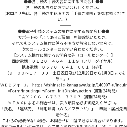
●●各手続の手続内容に関するお問合せ●●
各手続の担当課にお問い合わせください。
（お問合せ先は、各手続き申込画面の「手続き説明」を御参照くださ
い。）
――――――――――――――――――――――――――――――――――――――――――――――――――
●●電子申請システムの操作に関するお問合せ●●
サポートの「よくあるご質問」を御確認いただき、
それでもシステム操作に係る不明点が解決しない場合は、
次のコールセンターにお問い合わせください。
【システム操作に関するお問合せ先（コールセンター）】
固定電話：０１２０－４６４－１１９（フリーダイヤル）
携帯電話：０５７０－０４１－００１（有料）
（９：００～１７：００ 土日祝日及び12月29日から1月3日までを
除く。）
ＷＥＢフォーム：https://dshinsei.e-kanagawa.lg.jp/140007-u/inquir
yForm/inputInquiryForm_initDisplay.action（原則24時間）
ＦＡＸ：０６－６７３３－７３０７（原則24時間）
※ＦＡＸによるお問合せは、次の項目を必ず御記入ください。
「氏名」「連絡先」「利用環境（ＯＳ／ブラウザ）」「申請・届出先自
治体名」
これらの記載がない場合、お問合せに回答できない場合があります。
※本コールセンターでは、システム操作に係るお問合せ以外には対応が