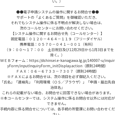
い。）
――――――――――――――――――――――――――――――――――――――――――――――――――
●●電子申請システムの操作に関するお問合せ●●
サポートの「よくあるご質問」を御確認いただき、
それでもシステム操作に係る不明点が解決しない場合は、
次のコールセンターにお問い合わせください。
【システム操作に関するお問合せ先（コールセンター）】
固定電話：０１２０－４６４－１１９（フリーダイヤル）
携帯電話：０５７０－０４１－００１（有料）
（９：００～１７：００ 土日祝日及び12月29日から1月3日までを
除く。）
ＷＥＢフォーム：https://dshinsei.e-kanagawa.lg.jp/140007-u/inquir
yForm/inputInquiryForm_initDisplay.action（原則24時間）
ＦＡＸ：０６－６７３３－７３０７（原則24時間）
※ＦＡＸによるお問合せは、次の項目を必ず御記入ください。
「氏名」「連絡先」「利用環境（ＯＳ／ブラウザ）」「申請・届出先自
治体名」
これらの記載がない場合、お問合せに回答できない場合があります。
※本コールセンターでは、システム操作に係るお問合せ以外には対応が
できません。
手続内容に係る問合せについては、各手続の所管課にお問い合わせくだ
さい。