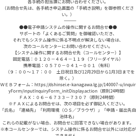
各手続の担当課にお問い合わせください。
（お問合せ先は、各手続き申込画面の「手続き説明」を御参照くださ
い。）
――――――――――――――――――――――――――――――――――――――――――――――――――
●●電子申請システムの操作に関するお問合せ●●
サポートの「よくあるご質問」を御確認いただき、
それでもシステム操作に係る不明点が解決しない場合は、
次のコールセンターにお問い合わせください。
【システム操作に関するお問合せ先（コールセンター）】
固定電話：０１２０－４６４－１１９（フリーダイヤル）
携帯電話：０５７０－０４１－００１（有料）
（９：００～１７：００ 土日祝日及び12月29日から1月3日までを
除く。）
ＷＥＢフォーム：https://dshinsei.e-kanagawa.lg.jp/140007-u/inquir
yForm/inputInquiryForm_initDisplay.action（原則24時間）
ＦＡＸ：０６－６７３３－７３０７（原則24時間）
※ＦＡＸによるお問合せは、次の項目を必ず御記入ください。
「氏名」「連絡先」「利用環境（ＯＳ／ブラウザ）」「申請・届出先自
治体名」
これらの記載がない場合、お問合せに回答できない場合があります。
※本コールセンターでは、システム操作に係るお問合せ以外には対応が
できません。