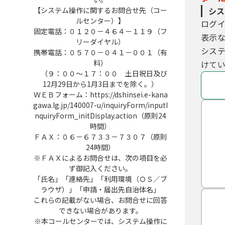
【システム操作に関するお問合せ先（コー
シス
ルセンター）】
ログ
固定電話：０１２０－４６４－１１９（フ
表示
リーダイヤル）
シス
携帯電話：０５７０－０４１－００１（有
料）
けてい
（９：００～１７：００ 土日祝日及び
12月29日から1月3日までを除く。）
ＷＥＢフォーム：https://dshinsei.e-kana
gawa.lg.jp/140007-u/inquiryForm/inputI
nquiryForm_initDisplay.action（原則24
時間）
ＦＡＸ：０６－６７３３－７３０７（原則
24時間）
※ＦＡＸによるお問合せは、次の項目を必
ず御記入ください。
「氏名」「連絡先」「利用環境（ＯＳ／ブ
ラウザ）」「申請・届出先自治体名」
これらの記載がない場合、お問合せに回答
できない場合があります。
※本コールセンターでは、システム操作に