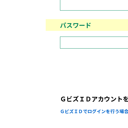
パスワード
ＧビズＩＤアカウント
ＧビズＩＤでログインを行う場