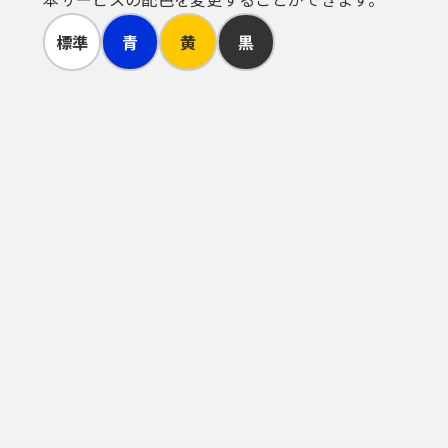
標準
青
黄
黒