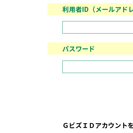
利用者ID（メールアド
パスワード
ＧビズＩＤアカウント