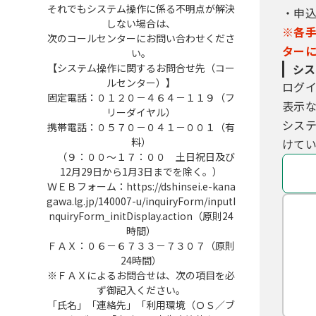
それでもシステム操作に係る不明点が解決
・申
しない場合は、
※各
次のコールセンターにお問い合わせくださ
ター
い。
【システム操作に関するお問合せ先（コー
シス
ルセンター）】
ログ
固定電話：０１２０－４６４－１１９（フ
表示
リーダイヤル）
シス
携帯電話：０５７０－０４１－００１（有
料）
けてい
（９：００～１７：００ 土日祝日及び
12月29日から1月3日までを除く。）
ＷＥＢフォーム：https://dshinsei.e-kana
gawa.lg.jp/140007-u/inquiryForm/inputI
nquiryForm_initDisplay.action（原則24
時間）
ＦＡＸ：０６－６７３３－７３０７（原則
24時間）
※ＦＡＸによるお問合せは、次の項目を必
ず御記入ください。
「氏名」「連絡先」「利用環境（ＯＳ／ブ